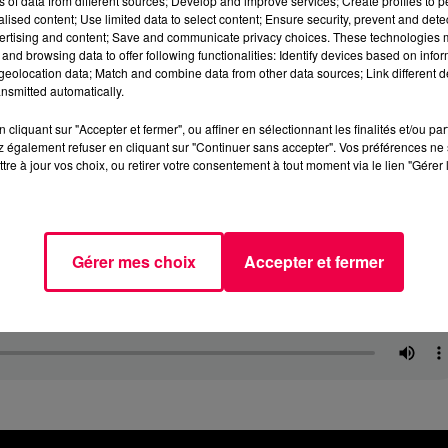
ns of data from different sources; Develop and improve services; Create profiles to 
alised content; Use limited data to select content; Ensure security, prevent and detect
ertising and content; Save and communicate privacy choices. These technologies
and browsing data to offer following functionalities: Identify devices based on infor
eolocation data; Match and combine data from other data sources; Link different de
nsmitted automatically.
cliquant sur "Accepter et fermer", ou affiner en sélectionnant les finalités et/ou pa
 également refuser en cliquant sur "Continuer sans accepter". Vos préférences ne 
tre à jour vos choix, ou retirer votre consentement à tout moment via le lien "Gérer 
Gérer mes choix
Accepter et fermer