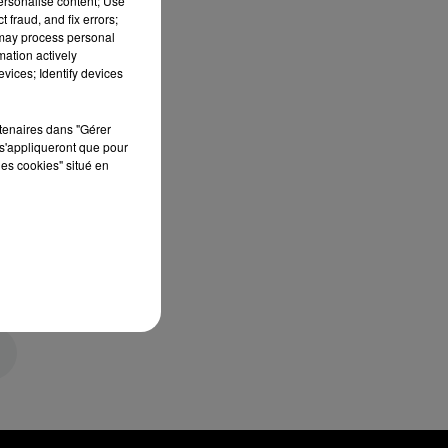
personalise content; Use
 fraud, and fix errors;
 may process personal
mation actively
vices; Identify devices
rtenaires dans "Gérer
s'appliqueront que pour
les cookies" situé en