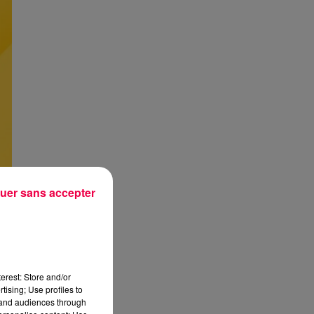
uer sans accepter
erest: Store and/or
tising; Use profiles to
tand audiences through