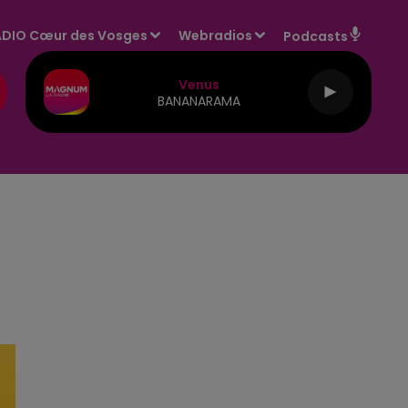
DIO Cœur des Vosges
Webradios
Podcasts
Venus
BANANARAMA