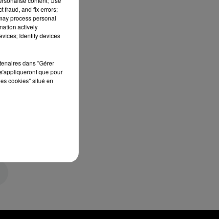
personalise content; Use
 fraud, and fix errors;
 may process personal
mation actively
vices; Identify devices
rtenaires dans "Gérer
s'appliqueront que pour
les cookies" situé en