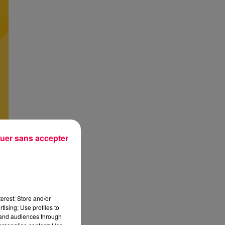
uer sans accepter
erest: Store and/or
tising; Use profiles to
tand audiences through