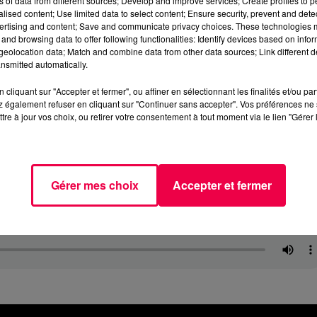
ns of data from different sources; Develop and improve services; Create profiles to 
alised content; Use limited data to select content; Ensure security, prevent and detect
ertising and content; Save and communicate privacy choices. These technologies
and browsing data to offer following functionalities: Identify devices based on infor
eolocation data; Match and combine data from other data sources; Link different de
nsmitted automatically.
cliquant sur "Accepter et fermer", ou affiner en sélectionnant les finalités et/ou pa
 également refuser en cliquant sur "Continuer sans accepter". Vos préférences ne 
tre à jour vos choix, ou retirer votre consentement à tout moment via le lien "Gérer 
Gérer mes choix
Accepter et fermer