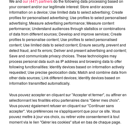
We and
our (447) partners
do the following data processing based on
your consent and/or our legitimate interest: Store and/or access
information on a device; Use limited data to select advertising; Create
profiles for personalised advertising; Use profiles to select personalised
advertising; Measure advertising performance; Measure content
performance; Understand audiences through statistics or combinations
of data from different sources; Develop and improve services; Create
profiles to personalise content; Use profiles to select personalised
content; Use limited data to select content; Ensure security, prevent and
detect fraud, and fix errors; Deliver and present advertising and content;
Save and communicate privacy choices. These technologies may
process personal data such as IP address and browsing data to offer
following functionalities: Identify devices based on information actively
requested; Use precise geolocation data; Match and combine data from
other data sources; Link different devices; Identify devices based on
podcasts/2023/10/astro-311023.mp3
information transmitted automatically.
Vous pouvez accepter en cliquant sur "Accepter et fermer", ou affiner en
sélectionnant les finalités et/ou partenaires dans "Gérer mes choix".
Vous pouvez également refuser en cliquant sur "Continuer sans
accepter". Vos préférences ne s'appliqueront que pour ce site. Vous
pouvez mettre à jour vos choix, ou retirer votre consentement à tout
moment via le lien "Gérer les cookies" situé en bas de chaque page.