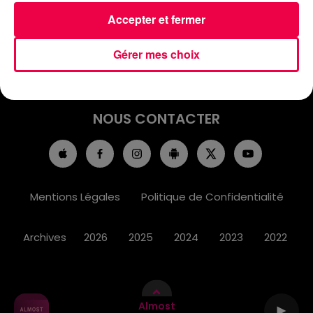
ACCUEIL
INFOS
EMISSIONS
Accepter et fermer
AGENDA
JEUX
PODCASTS
Gérer mes choix
CINÉMA
DIRECT VIDÉO
MAGNUM 80
NOUS CONTACTER
Mentions Légales
Politique de Confidentialité
Archives
2026
2025
2024
2023
2022
Almost