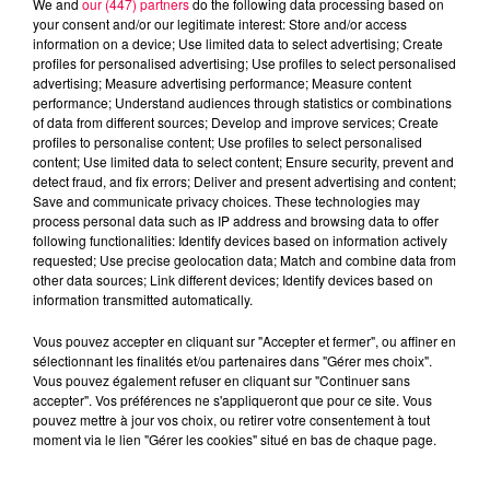
We and
our (447) partners
do the following data processing based on
your consent and/or our legitimate interest: Store and/or access
information on a device; Use limited data to select advertising; Create
profiles for personalised advertising; Use profiles to select personalised
advertising; Measure advertising performance; Measure content
performance; Understand audiences through statistics or combinations
of data from different sources; Develop and improve services; Create
profiles to personalise content; Use profiles to select personalised
content; Use limited data to select content; Ensure security, prevent and
detect fraud, and fix errors; Deliver and present advertising and content;
Save and communicate privacy choices. These technologies may
process personal data such as IP address and browsing data to offer
following functionalities: Identify devices based on information actively
requested; Use precise geolocation data; Match and combine data from
other data sources; Link different devices; Identify devices based on
podcasts/2024/02/ASTRO140224.mp3
information transmitted automatically.
Vous pouvez accepter en cliquant sur "Accepter et fermer", ou affiner en
sélectionnant les finalités et/ou partenaires dans "Gérer mes choix".
Vous pouvez également refuser en cliquant sur "Continuer sans
accepter". Vos préférences ne s'appliqueront que pour ce site. Vous
pouvez mettre à jour vos choix, ou retirer votre consentement à tout
moment via le lien "Gérer les cookies" situé en bas de chaque page.