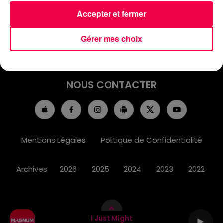
ACCUEIL
INFOS
EMISSIONS
Accepter et fermer
AGENDA
JEUX
PODCASTS
Gérer mes choix
CINÉMA
DIRECT VIDÉO
MAGNUM 80
NOUS CONTACTER
Mentions Légales
Politique de Confidentialité
Archives
2026
2025
2024
2023
2022
I Just Might