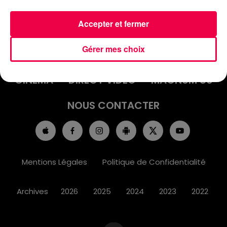
Accepter et fermer
ACCUEIL
INFOS
EMISSIONS
Gérer mes choix
AGENDA
JEUX
PODCASTS
CINÉMA
DIRECT VIDÉO
MAGNUM 80
NOUS CONTACTER
Mentions Légales
Politique de Confidentialité
Archives
2026
2025
2024
2023
2022