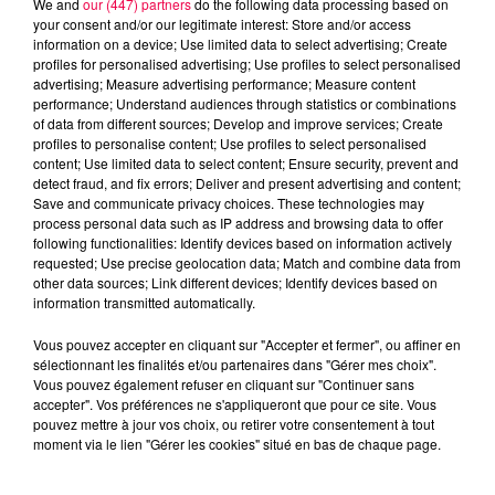
We and
our (447) partners
do the following data processing based on
your consent and/or our legitimate interest: Store and/or access
information on a device; Use limited data to select advertising; Create
profiles for personalised advertising; Use profiles to select personalised
advertising; Measure advertising performance; Measure content
performance; Understand audiences through statistics or combinations
of data from different sources; Develop and improve services; Create
profiles to personalise content; Use profiles to select personalised
content; Use limited data to select content; Ensure security, prevent and
detect fraud, and fix errors; Deliver and present advertising and content;
Save and communicate privacy choices. These technologies may
process personal data such as IP address and browsing data to offer
following functionalities: Identify devices based on information actively
requested; Use precise geolocation data; Match and combine data from
other data sources; Link different devices; Identify devices based on
podcasts/2024/01/astro-260124.mp3
information transmitted automatically.
Vous pouvez accepter en cliquant sur "Accepter et fermer", ou affiner en
sélectionnant les finalités et/ou partenaires dans "Gérer mes choix".
Vous pouvez également refuser en cliquant sur "Continuer sans
accepter". Vos préférences ne s'appliqueront que pour ce site. Vous
pouvez mettre à jour vos choix, ou retirer votre consentement à tout
moment via le lien "Gérer les cookies" situé en bas de chaque page.