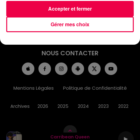
ACCUEIL
INFOS
EMISSIONS
Accepter et fermer
AGENDA
JEUX
PODCASTS
Gérer mes choix
CINÉMA
DIRECT VIDÉO
MAGNUM 80
NOUS CONTACTER
Mentions Légales
Politique de Confidentialité
Archives
2026
2025
2024
2023
2022
Carribean Queen