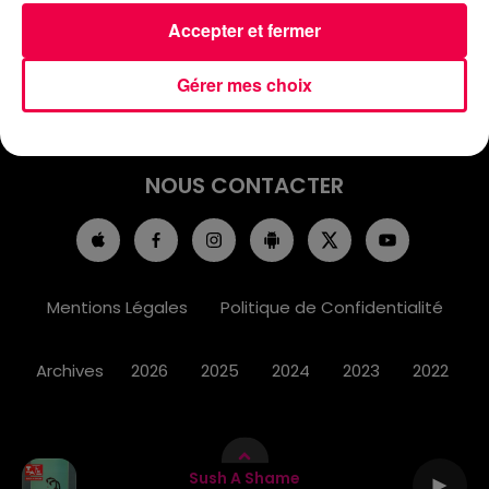
ACCUEIL
INFOS
EMISSIONS
Accepter et fermer
AGENDA
JEUX
PODCASTS
Gérer mes choix
CINÉMA
DIRECT VIDÉO
MAGNUM 80
NOUS CONTACTER
Mentions Légales
Politique de Confidentialité
Archives
2026
2025
2024
2023
2022
Sush A Shame