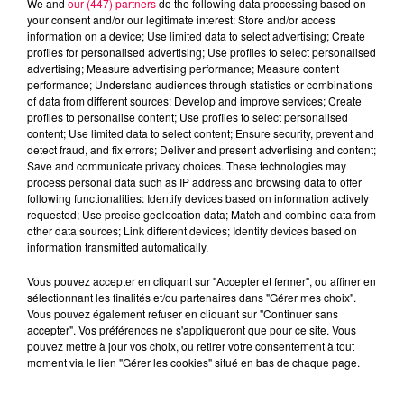
We and
our (447) partners
do the following data processing based on
your consent and/or our legitimate interest: Store and/or access
information on a device; Use limited data to select advertising; Create
profiles for personalised advertising; Use profiles to select personalised
advertising; Measure advertising performance; Measure content
performance; Understand audiences through statistics or combinations
of data from different sources; Develop and improve services; Create
profiles to personalise content; Use profiles to select personalised
content; Use limited data to select content; Ensure security, prevent and
detect fraud, and fix errors; Deliver and present advertising and content;
Save and communicate privacy choices. These technologies may
process personal data such as IP address and browsing data to offer
following functionalities: Identify devices based on information actively
requested; Use precise geolocation data; Match and combine data from
other data sources; Link different devices; Identify devices based on
podcasts/2023/04/ASTRO-290423.mp3
information transmitted automatically.
Vous pouvez accepter en cliquant sur "Accepter et fermer", ou affiner en
sélectionnant les finalités et/ou partenaires dans "Gérer mes choix".
Vous pouvez également refuser en cliquant sur "Continuer sans
accepter". Vos préférences ne s'appliqueront que pour ce site. Vous
pouvez mettre à jour vos choix, ou retirer votre consentement à tout
moment via le lien "Gérer les cookies" situé en bas de chaque page.