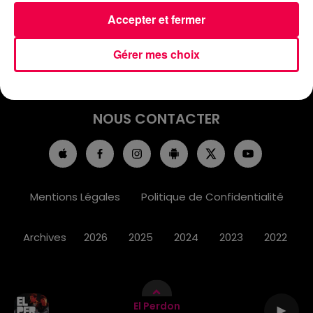
ACCUEIL
INFOS
EMISSIONS
Accepter et fermer
AGENDA
JEUX
PODCASTS
Gérer mes choix
CINÉMA
DIRECT VIDÉO
MAGNUM 80
NOUS CONTACTER
Mentions Légales
Politique de Confidentialité
Archives
2026
2025
2024
2023
2022
El Perdon