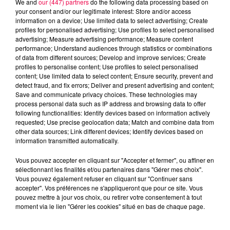
We and
our (447) partners
do the following data processing based on
your consent and/or our legitimate interest: Store and/or access
information on a device; Use limited data to select advertising; Create
profiles for personalised advertising; Use profiles to select personalised
advertising; Measure advertising performance; Measure content
performance; Understand audiences through statistics or combinations
of data from different sources; Develop and improve services; Create
profiles to personalise content; Use profiles to select personalised
content; Use limited data to select content; Ensure security, prevent and
detect fraud, and fix errors; Deliver and present advertising and content;
Save and communicate privacy choices. These technologies may
process personal data such as IP address and browsing data to offer
following functionalities: Identify devices based on information actively
requested; Use precise geolocation data; Match and combine data from
other data sources; Link different devices; Identify devices based on
podcasts/2024/03/astro290324.mp3
information transmitted automatically.
Vous pouvez accepter en cliquant sur "Accepter et fermer", ou affiner en
sélectionnant les finalités et/ou partenaires dans "Gérer mes choix".
Vous pouvez également refuser en cliquant sur "Continuer sans
accepter". Vos préférences ne s'appliqueront que pour ce site. Vous
pouvez mettre à jour vos choix, ou retirer votre consentement à tout
moment via le lien "Gérer les cookies" situé en bas de chaque page.