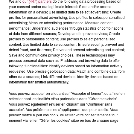
We and
our (447) partners
do the following data processing based on
your consent and/or our legitimate interest: Store and/or access
information on a device; Use limited data to select advertising; Create
profiles for personalised advertising; Use profiles to select personalised
advertising; Measure advertising performance; Measure content
performance; Understand audiences through statistics or combinations
of data from different sources; Develop and improve services; Create
profiles to personalise content; Use profiles to select personalised
content; Use limited data to select content; Ensure security, prevent and
detect fraud, and fix errors; Deliver and present advertising and content;
Save and communicate privacy choices. These technologies may
process personal data such as IP address and browsing data to offer
following functionalities: Identify devices based on information actively
requested; Use precise geolocation data; Match and combine data from
other data sources; Link different devices; Identify devices based on
podcasts/2023/02/ASTRO-030223.mp3
information transmitted automatically.
Vous pouvez accepter en cliquant sur "Accepter et fermer", ou affiner en
sélectionnant les finalités et/ou partenaires dans "Gérer mes choix".
Vous pouvez également refuser en cliquant sur "Continuer sans
accepter". Vos préférences ne s'appliqueront que pour ce site. Vous
pouvez mettre à jour vos choix, ou retirer votre consentement à tout
moment via le lien "Gérer les cookies" situé en bas de chaque page.