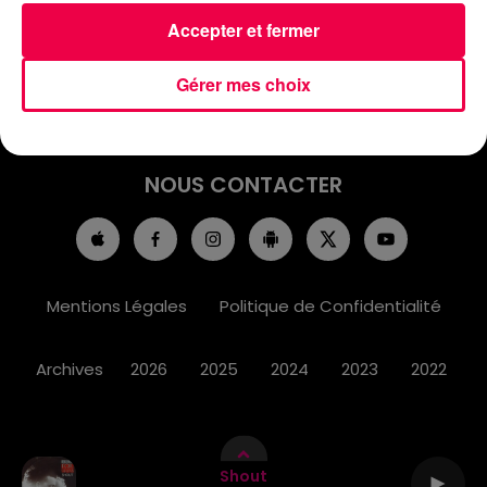
ACCUEIL
INFOS
EMISSIONS
Accepter et fermer
AGENDA
JEUX
PODCASTS
Gérer mes choix
CINÉMA
DIRECT VIDÉO
MAGNUM 80
NOUS CONTACTER
Mentions Légales
Politique de Confidentialité
Archives
2026
2025
2024
2023
2022
Shout