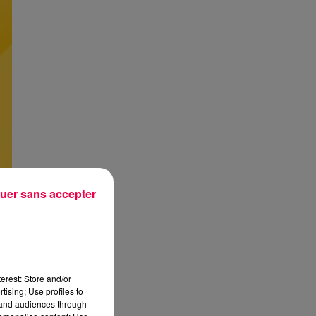
uer sans accepter
erest: Store and/or
tising; Use profiles to
tand audiences through