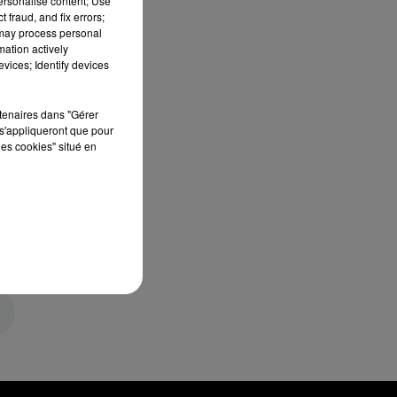
personalise content; Use
 fraud, and fix errors;
 may process personal
mation actively
vices; Identify devices
rtenaires dans "Gérer
s'appliqueront que pour
les cookies" situé en