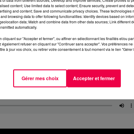
ns of data from different sources; Develop and improve services; Create profiles to 
alised content; Use limited data to select content; Ensure security, prevent and detect
ertising and content; Save and communicate privacy choices. These technologies
and browsing data to offer following functionalities: Identify devices based on infor
eolocation data; Match and combine data from other data sources; Link different de
nsmitted automatically.
cliquant sur "Accepter et fermer", ou affiner en sélectionnant les finalités et/ou pa
 également refuser en cliquant sur "Continuer sans accepter". Vos préférences ne 
tre à jour vos choix, ou retirer votre consentement à tout moment via le lien "Gérer 
Gérer mes choix
Accepter et fermer