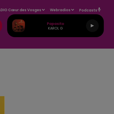
DIO Cœur des Vosges
Webradios
Podcasts
Papasito
KAROL G