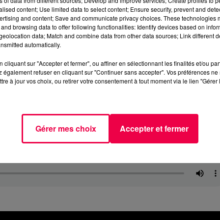
ns of data from different sources; Develop and improve services; Create profiles to 
alised content; Use limited data to select content; Ensure security, prevent and detect
ertising and content; Save and communicate privacy choices. These technologies
and browsing data to offer following functionalities: Identify devices based on infor
eolocation data; Match and combine data from other data sources; Link different de
nsmitted automatically.
cliquant sur "Accepter et fermer", ou affiner en sélectionnant les finalités et/ou pa
 également refuser en cliquant sur "Continuer sans accepter". Vos préférences ne 
tre à jour vos choix, ou retirer votre consentement à tout moment via le lien "Gérer 
Gérer mes choix
Accepter et fermer