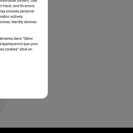
personalise content; Use
 fraud, and fix errors;
 may process personal
mation actively
vices; Identify devices
rtenaires dans "Gérer
s'appliqueront que pour
les cookies" situé en