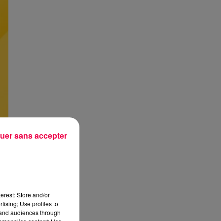
uer sans accepter
erest: Store and/or
tising; Use profiles to
tand audiences through