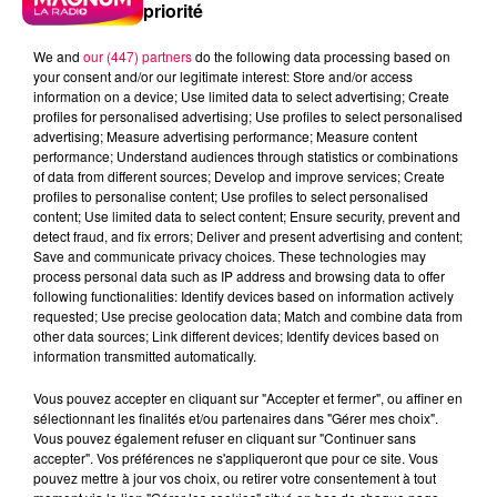
priorité
We and
our (447) partners
do the following data processing based on
your consent and/or our legitimate interest: Store and/or access
information on a device; Use limited data to select advertising; Create
profiles for personalised advertising; Use profiles to select personalised
advertising; Measure advertising performance; Measure content
performance; Understand audiences through statistics or combinations
of data from different sources; Develop and improve services; Create
profiles to personalise content; Use profiles to select personalised
content; Use limited data to select content; Ensure security, prevent and
detect fraud, and fix errors; Deliver and present advertising and content;
Save and communicate privacy choices. These technologies may
process personal data such as IP address and browsing data to offer
following functionalities: Identify devices based on information actively
podcasts/2025/09/astro150925.mp3
requested; Use precise geolocation data; Match and combine data from
other data sources; Link different devices; Identify devices based on
information transmitted automatically.
Vous pouvez accepter en cliquant sur "Accepter et fermer", ou affiner en
sélectionnant les finalités et/ou partenaires dans "Gérer mes choix".
L'ASTROTOP DU LUNDI 15
Vous pouvez également refuser en cliquant sur "Continuer sans
accepter". Vos préférences ne s'appliqueront que pour ce site. Vous
SEPTEMBRE
pouvez mettre à jour vos choix, ou retirer votre consentement à tout