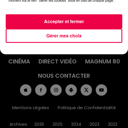
moment via le lien "Gérer les cookies" situé en bas de chaque page.
Accepter et fermer
ACCUEIL
INFOS
EMISSIONS
Gérer mes choix
AGENDA
JEUX
PODCASTS
CINÉMA
DIRECT VIDÉO
MAGNUM 80
NOUS CONTACTER
Mentions Légales
Politique de Confidentialité
Archives
2026
2025
2024
2023
2022