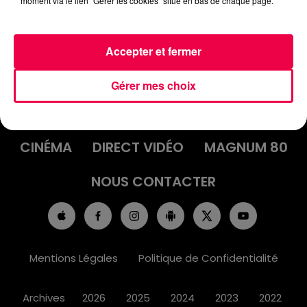
moment via le lien "Gérer les cookies" situé en bas de chaque page.
Accepter et fermer
ACCUEIL
INFOS
EMISSIONS
Gérer mes choix
AGENDA
JEUX
PODCASTS
CINÉMA
DIRECT VIDÉO
MAGNUM 80
NOUS CONTACTER
Mentions Légales
Politique de Confidentialité
Archives
2026
2025
2024
2023
2022