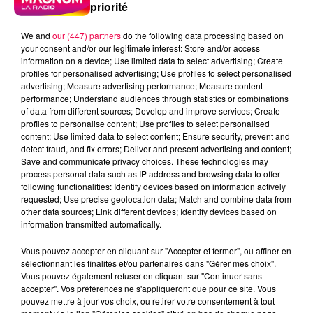
priorité
We and
our (447) partners
do the following data processing based on
your consent and/or our legitimate interest: Store and/or access
information on a device; Use limited data to select advertising; Create
profiles for personalised advertising; Use profiles to select personalised
advertising; Measure advertising performance; Measure content
performance; Understand audiences through statistics or combinations
of data from different sources; Develop and improve services; Create
profiles to personalise content; Use profiles to select personalised
content; Use limited data to select content; Ensure security, prevent and
detect fraud, and fix errors; Deliver and present advertising and content;
Save and communicate privacy choices. These technologies may
process personal data such as IP address and browsing data to offer
following functionalities: Identify devices based on information actively
podcasts/2025/11/ASTRO201125.mp3
requested; Use precise geolocation data; Match and combine data from
other data sources; Link different devices; Identify devices based on
information transmitted automatically.
Vous pouvez accepter en cliquant sur "Accepter et fermer", ou affiner en
sélectionnant les finalités et/ou partenaires dans "Gérer mes choix".
L'ASTROTOP DU JEUDI 20
Vous pouvez également refuser en cliquant sur "Continuer sans
accepter". Vos préférences ne s'appliqueront que pour ce site. Vous
NOVEMBRE
pouvez mettre à jour vos choix, ou retirer votre consentement à tout