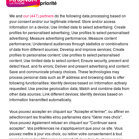
priorité
We and
our (447) partners
do the following data processing based on
your consent and/or our legitimate interest: Store and/or access
information on a device; Use limited data to select advertising; Create
profiles for personalised advertising; Use profiles to select personalised
advertising; Measure advertising performance; Measure content
performance; Understand audiences through statistics or combinations
of data from different sources; Develop and improve services; Create
profiles to personalise content; Use profiles to select personalised
content; Use limited data to select content; Ensure security, prevent and
detect fraud, and fix errors; Deliver and present advertising and content;
Save and communicate privacy choices. These technologies may
process personal data such as IP address and browsing data to offer
following functionalities: Identify devices based on information actively
podcasts/2025/09/ASTRO300925.mp3
requested; Use precise geolocation data; Match and combine data from
other data sources; Link different devices; Identify devices based on
information transmitted automatically.
Vous pouvez accepter en cliquant sur "Accepter et fermer", ou affiner en
sélectionnant les finalités et/ou partenaires dans "Gérer mes choix".
L'ASTROTOP DU MARDI 30
Vous pouvez également refuser en cliquant sur "Continuer sans
accepter". Vos préférences ne s'appliqueront que pour ce site. Vous
SEPTEMBRE
pouvez mettre à jour vos choix, ou retirer votre consentement à tout