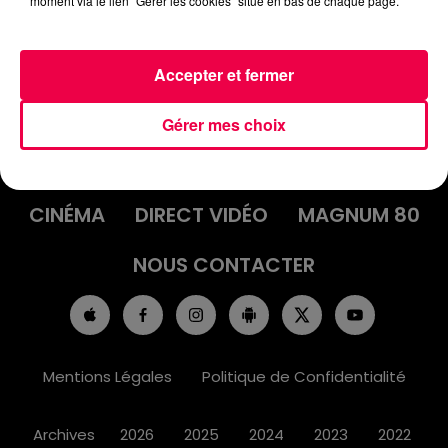
moment via le lien "Gérer les cookies" situé en bas de chaque page.
Accepter et fermer
ACCUEIL
INFOS
EMISSIONS
Gérer mes choix
AGENDA
JEUX
PODCASTS
CINÉMA
DIRECT VIDÉO
MAGNUM 80
NOUS CONTACTER
Mentions Légales
Politique de Confidentialité
Archives
2026
2025
2024
2023
2022