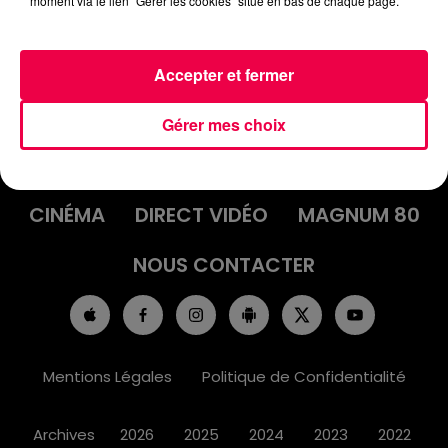
moment via le lien "Gérer les cookies" situé en bas de chaque page.
Accepter et fermer
ACCUEIL
INFOS
EMISSIONS
Gérer mes choix
AGENDA
JEUX
PODCASTS
CINÉMA
DIRECT VIDÉO
MAGNUM 80
NOUS CONTACTER
Mentions Légales
Politique de Confidentialité
Archives
2026
2025
2024
2023
2022