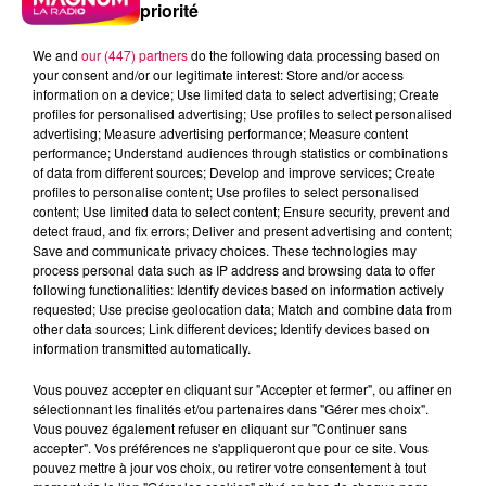
priorité
We and
our (447) partners
do the following data processing based on
your consent and/or our legitimate interest: Store and/or access
information on a device; Use limited data to select advertising; Create
profiles for personalised advertising; Use profiles to select personalised
advertising; Measure advertising performance; Measure content
performance; Understand audiences through statistics or combinations
of data from different sources; Develop and improve services; Create
profiles to personalise content; Use profiles to select personalised
content; Use limited data to select content; Ensure security, prevent and
detect fraud, and fix errors; Deliver and present advertising and content;
Save and communicate privacy choices. These technologies may
process personal data such as IP address and browsing data to offer
following functionalities: Identify devices based on information actively
podcasts/2025/11/astro041125.mp3
requested; Use precise geolocation data; Match and combine data from
other data sources; Link different devices; Identify devices based on
information transmitted automatically.
Vous pouvez accepter en cliquant sur "Accepter et fermer", ou affiner en
sélectionnant les finalités et/ou partenaires dans "Gérer mes choix".
L'ASTROTOP DU MARDI 4
Vous pouvez également refuser en cliquant sur "Continuer sans
accepter". Vos préférences ne s'appliqueront que pour ce site. Vous
NOVEMBRE
pouvez mettre à jour vos choix, ou retirer votre consentement à tout