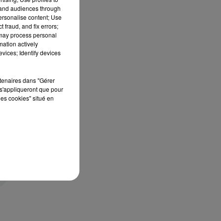
tand audiences through
personalise content; Use
 fraud, and fix errors;
 may process personal
mation actively
vices; Identify devices
rtenaires dans "Gérer
s'appliqueront que pour
les cookies" situé en