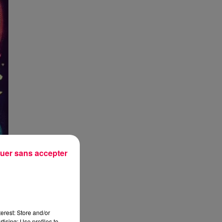
uer sans accepter
erest: Store and/or
tising; Use profiles to