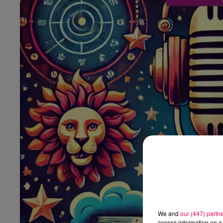
We and
our (447) partn
access information on a 