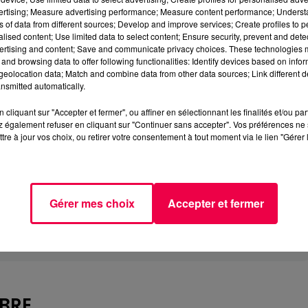
vertising; Measure advertising performance; Measure content performance; Unders
ns of data from different sources; Develop and improve services; Create profiles to 
alised content; Use limited data to select content; Ensure security, prevent and detect
ertising and content; Save and communicate privacy choices. These technologies
and browsing data to offer following functionalities: Identify devices based on infor
eolocation data; Match and combine data from other data sources; Link different de
nsmitted automatically.
cliquant sur "Accepter et fermer", ou affiner en sélectionnant les finalités et/ou pa
 également refuser en cliquant sur "Continuer sans accepter". Vos préférences ne 
tre à jour vos choix, ou retirer votre consentement à tout moment via le lien "Gérer 
Gérer mes choix
Accepter et fermer
MBRE