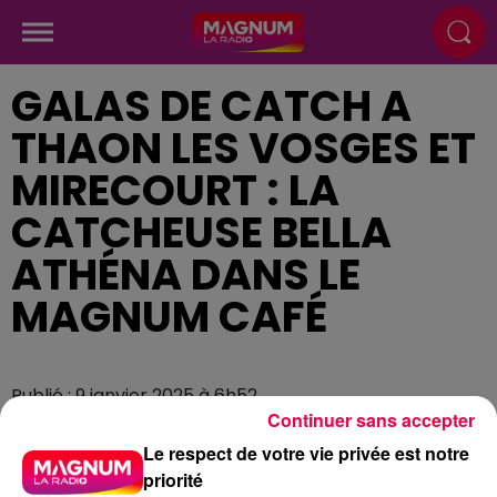
GALAS DE CATCH A
THAON LES VOSGES ET
MIRECOURT : LA
CATCHEUSE BELLA
ATHÉNA DANS LE
MAGNUM CAFÉ
Publié : 9 janvier 2025 à 6h52
Continuer sans accepter
Le respect de votre vie privée est notre
priorité