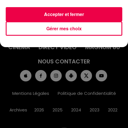
Accepter et fermer
ACCUEIL
INFOS
EMISSIONS
Gérer mes choix
AGENDA
JEUX
PODCASTS
CINÉMA
DIRECT VIDÉO
MAGNUM 80
NOUS CONTACTER
Mentions Légales
Politique de Confidentialité
Archives
2026
2025
2024
2023
2022