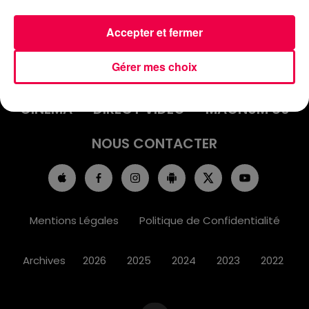
Accepter et fermer
ACCUEIL
INFOS
EMISSIONS
Gérer mes choix
AGENDA
JEUX
PODCASTS
CINÉMA
DIRECT VIDÉO
MAGNUM 80
NOUS CONTACTER
Mentions Légales
Politique de Confidentialité
Archives
2026
2025
2024
2023
2022