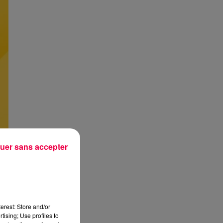
uer sans accepter
erest: Store and/or
tising; Use profiles to