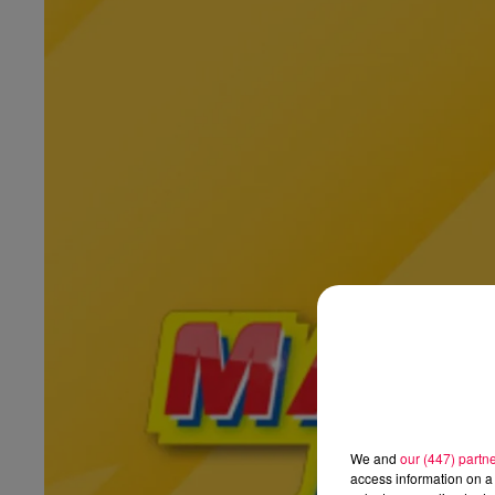
We and
our (447) partn
access information on a 