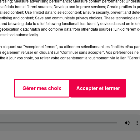
vertising; Measure advertising performance; Measure content performance; Unders
ns of data from different sources; Develop and improve services; Create profiles to 
alised content; Use limited data to select content; Ensure security, prevent and detect
ertising and content; Save and communicate privacy choices. These technologies
and browsing data to offer following functionalities: Identify devices based on infor
eolocation data; Match and combine data from other data sources; Link different de
nsmitted automatically.
cliquant sur "Accepter et fermer", ou affiner en sélectionnant les finalités et/ou pa
 également refuser en cliquant sur "Continuer sans accepter". Vos préférences ne 
tre à jour vos choix, ou retirer votre consentement à tout moment via le lien "Gérer 
Gérer mes choix
Accepter et fermer