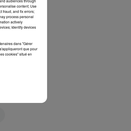
tand audiences through
personalise content; Use
 fraud, and fix errors;
 may process personal
mation actively
vices; Identify devices
rtenaires dans "Gérer
s'appliqueront que pour
les cookies" situé en