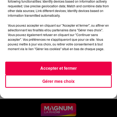
following functionalities: Identify devices based on information actively
requested; Use precise geolocation data; Match and combine data from
other data sources; Link different devices; Identify devices based on
REPLAY : UN DEFI SOLIDAIRE DE
information transmitted automatically.
50KM POUR LES AMIS DE MARCEL
Vous pouvez accepter en cliquant sur "Accepter et fermer", ou affiner en
SAMEDI DANS LES VOSGES.
sélectionnant les finalités et/ou partenaires dans "Gérer mes choix".
Vous pouvez également refuser en cliquant sur "Continuer sans
Le Samedi 20 septembre à 7h30,
accepter". Vos préférences ne s'appliqueront que pour ce site. Vous
Nicolas BERTRAND s'élancera pour
pouvez mettre à jour vos choix, ou retirer votre consentement à tout
son défi de rallier Fontenoy-le-
moment via le lien "Gérer les cookies" situé en bas de chaque page.
Chateau à Epinal le long de la voie
bleue.
Accepter et fermer
L'argent récolté par l'Association
sera reversé aux services
Gérer mes choix
pédiatriques des hôpitaux