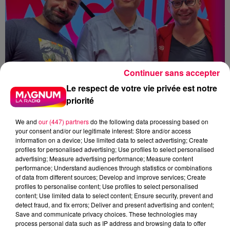
Continuer sans accepter
Le respect de votre vie privée est notre
priorité
We and
our (447) partners
do the following data processing based on
your consent and/or our legitimate interest: Store and/or access
information on a device; Use limited data to select advertising; Create
profiles for personalised advertising; Use profiles to select personalised
advertising; Measure advertising performance; Measure content
performance; Understand audiences through statistics or combinations
of data from different sources; Develop and improve services; Create
profiles to personalise content; Use profiles to select personalised
podcasts/2025/09/nicolasbertrand.mp3
content; Use limited data to select content; Ensure security, prevent and
detect fraud, and fix errors; Deliver and present advertising and content;
Save and communicate privacy choices. These technologies may
process personal data such as IP address and browsing data to offer