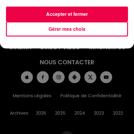
Accepter et fermer
ACCUEIL
INFOS
EMISSIONS
Gérer mes choix
AGENDA
JEUX
PODCASTS
CINÉMA
DIRECT VIDÉO
MAGNUM 80
NOUS CONTACTER
Mentions Légales
Politique de Confidentialité
Archives
2026
2025
2024
2023
2022