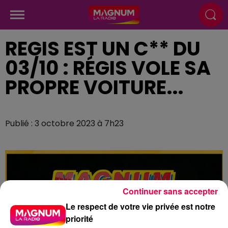
REGIS EST UN C** DU
03/10 : RÉGIS VOLE SA
PROPRE VOITURE...
Publié : 3 octobre 2023 à 7h23
Continuer sans accepter
Le respect de votre vie privée est notre
priorité