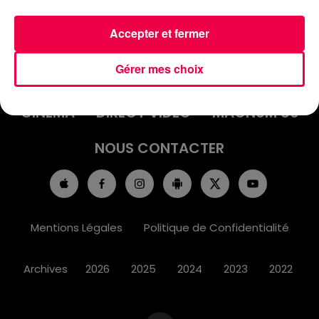
Accepter et fermer
ACCUEIL
INFOS
EMISSIONS
Gérer mes choix
AGENDA
JEUX
PODCASTS
CINÉMA
DIRECT VIDÉO
MAGNUM 80
NOUS CONTACTER
Mentions Légales
Politique de Confidentialité
Archives
2026
2025
2024
2023
2022