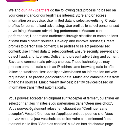
We and
our (447) partners
do the following data processing based on
your consent and/or our legitimate interest: Store and/or access
information on a device; Use limited data to select advertising; Create
profiles for personalised advertising; Use profiles to select personalised
advertising; Measure advertising performance; Measure content
performance; Understand audiences through statistics or combinations
of data from different sources; Develop and improve services; Create
profiles to personalise content; Use profiles to select personalised
content; Use limited data to select content; Ensure security, prevent and
detect fraud, and fix errors; Deliver and present advertising and content;
Save and communicate privacy choices. These technologies may
process personal data such as IP address and browsing data to offer
following functionalities: Identify devices based on information actively
requested; Use precise geolocation data; Match and combine data from
other data sources; Link different devices; Identify devices based on
podcasts/2025/09/20250904-Drole-de-Bruit-avec-
information transmitted automatically.
Dominique-de-Langres.mp3
Vous pouvez accepter en cliquant sur "Accepter et fermer", ou affiner en
sélectionnant les finalités et/ou partenaires dans "Gérer mes choix".
Vous pouvez également refuser en cliquant sur "Continuer sans
accepter". Vos préférences ne s'appliqueront que pour ce site. Vous
pouvez mettre à jour vos choix, ou retirer votre consentement à tout
moment via le lien "Gérer les cookies" situé en bas de chaque page.