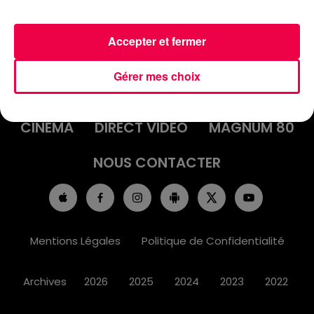
Accepter et fermer
ACCUEIL
INFOS
EMISSIONS
Gérer mes choix
AGENDA
JEUX
PODCASTS
CINÉMA
DIRECT VIDÉO
MAGNUM 80
NOUS CONTACTER
Mentions Légales
Politique de Confidentialité
Archives
2026
2025
2024
2023
2022