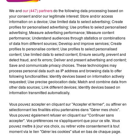
We and
our (447) partners
do the following data processing based on
your consent and/or our legitimate interest: Store and/or access
information on a device; Use limited data to select advertising; Create
profiles for personalised advertising; Use profiles to select personalised
advertising; Measure advertising performance; Measure content
performance; Understand audiences through statistics or combinations
of data from different sources; Develop and improve services; Create
profiles to personalise content; Use profiles to select personalised
content; Use limited data to select content; Ensure security, prevent and
detect fraud, and fix errors; Deliver and present advertising and content;
Save and communicate privacy choices. These technologies may
process personal data such as IP address and browsing data to offer
following functionalities: Identify devices based on information actively
requested; Use precise geolocation data; Match and combine data from
other data sources; Link different devices; Identify devices based on
podcasts/2025/09/20250908-Drole-de-Bruit-avec-
information transmitted automatically.
Melanie.mp3
Vous pouvez accepter en cliquant sur "Accepter et fermer", ou affiner en
sélectionnant les finalités et/ou partenaires dans "Gérer mes choix".
Vous pouvez également refuser en cliquant sur "Continuer sans
accepter". Vos préférences ne s'appliqueront que pour ce site. Vous
pouvez mettre à jour vos choix, ou retirer votre consentement à tout
moment via le lien "Gérer les cookies" situé en bas de chaque page.