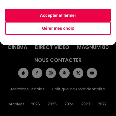
Accepter et fermer
ACCUEIL
INFOS
EMISSIONS
Gérer mes choix
AGENDA
JEUX
PODCASTS
CINÉMA
DIRECT VIDÉO
MAGNUM 80
NOUS CONTACTER
Mentions Légales
Politique de Confidentialité
Archives
2026
2025
2024
2023
2022