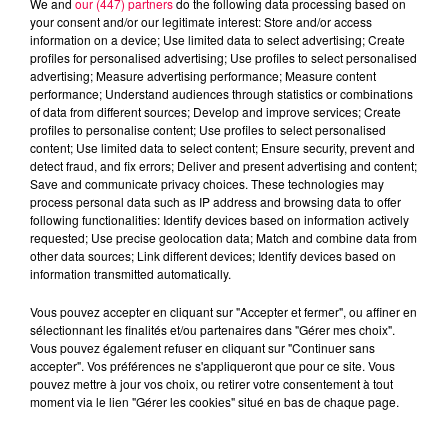
We and
our (447) partners
do the following data processing based on
your consent and/or our legitimate interest: Store and/or access
information on a device; Use limited data to select advertising; Create
profiles for personalised advertising; Use profiles to select personalised
advertising; Measure advertising performance; Measure content
performance; Understand audiences through statistics or combinations
of data from different sources; Develop and improve services; Create
profiles to personalise content; Use profiles to select personalised
content; Use limited data to select content; Ensure security, prevent and
detect fraud, and fix errors; Deliver and present advertising and content;
Save and communicate privacy choices. These technologies may
process personal data such as IP address and browsing data to offer
following functionalities: Identify devices based on information actively
requested; Use precise geolocation data; Match and combine data from
other data sources; Link different devices; Identify devices based on
podcasts/2025/11/20251118-FLASHBACK.mp3
information transmitted automatically.
Vous pouvez accepter en cliquant sur "Accepter et fermer", ou affiner en
sélectionnant les finalités et/ou partenaires dans "Gérer mes choix".
Vous pouvez également refuser en cliquant sur "Continuer sans
accepter". Vos préférences ne s'appliqueront que pour ce site. Vous
pouvez mettre à jour vos choix, ou retirer votre consentement à tout
moment via le lien "Gérer les cookies" situé en bas de chaque page.