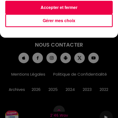
ACCUEIL
INFOS
EMISSIONS
Accepter et fermer
AGENDA
JEUX
PODCASTS
Gérer mes choix
CINÉMA
DIRECT VIDÉO
MAGNUM 80
NOUS CONTACTER
Mentions Légales
Politique de Confidentialité
Archives
2026
2025
2024
2023
2022
2'46.wav