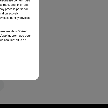
personalise content; Use
 fraud, and fix errors;
 may process personal
mation actively
vices; Identify devices
rtenaires dans "Gérer
s'appliqueront que pour
les cookies" situé en