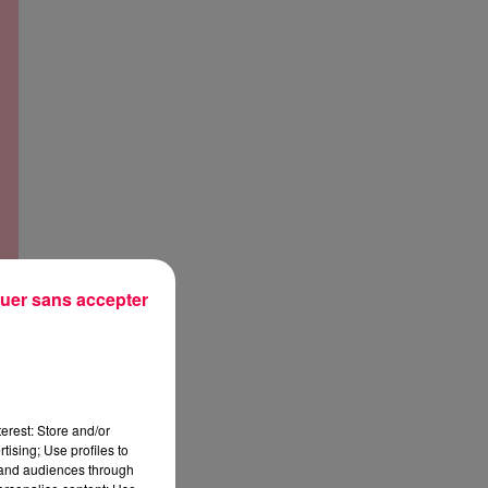
uer sans accepter
erest: Store and/or
tising; Use profiles to
tand audiences through