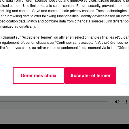
ns of data from different sources; Develop and improve services; Create profiles to 
alised content; Use limited data to select content; Ensure security, prevent and detect
ertising and content; Save and communicate privacy choices. These technologies
and browsing data to offer following functionalities: Identify devices based on infor
eolocation data; Match and combine data from other data sources; Link different de
nsmitted automatically.
cliquant sur "Accepter et fermer", ou affiner en sélectionnant les finalités et/ou pa
 également refuser en cliquant sur "Continuer sans accepter". Vos préférences ne 
tre à jour vos choix, ou retirer votre consentement à tout moment via le lien "Gérer 
Gérer mes choix
Accepter et fermer