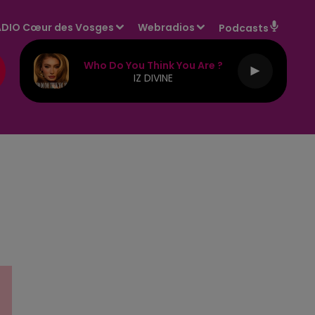
DIO Cœur des Vosges
Webradios
Podcasts
Who Do You Think You Are ?
IZ DIVINE