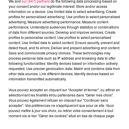
We and
our (447) partners
do the following data processing based on
your consent and/or our legitimate interest: Store and/or access
information on a device; Use limited data to select advertising; Create
profiles for personalised advertising; Use profiles to select personalised
advertising; Measure advertising performance; Measure content
performance; Understand audiences through statistics or combinations
of data from different sources; Develop and improve services; Create
profiles to personalise content; Use profiles to select personalised
content; Use limited data to select content; Ensure security, prevent and
detect fraud, and fix errors; Deliver and present advertising and content;
Save and communicate privacy choices. These technologies may
process personal data such as IP address and browsing data to offer
following functionalities: Identify devices based on information actively
requested; Use precise geolocation data; Match and combine data from
other data sources; Link different devices; Identify devices based on
podcasts/2025/11/20251104-FLASHBACK.mp3
information transmitted automatically.
Vous pouvez accepter en cliquant sur "Accepter et fermer", ou affiner en
sélectionnant les finalités et/ou partenaires dans "Gérer mes choix".
Vous pouvez également refuser en cliquant sur "Continuer sans
accepter". Vos préférences ne s'appliqueront que pour ce site. Vous
pouvez mettre à jour vos choix, ou retirer votre consentement à tout
moment via le lien "Gérer les cookies" situé en bas de chaque page.