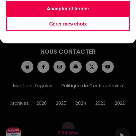
ACCUEIL
INFOS
EMISSIONS
Accepter et fermer
AGENDA
JEUX
PODCASTS
Gérer mes choix
CINÉMA
DIRECT VIDÉO
MAGNUM 80
NOUS CONTACTER
Mentions Légales
Politique de Confidentialité
Archives
2026
2025
2024
2023
2022
3'34.wav