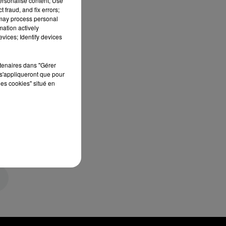
personalise content; Use
 fraud, and fix errors;
 may process personal
mation actively
vices; Identify devices
rtenaires dans "Gérer
s'appliqueront que pour
les cookies" situé en