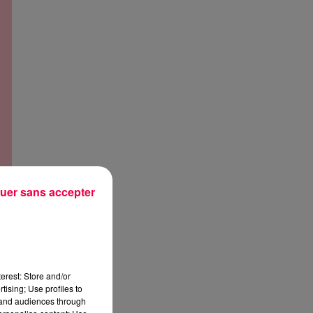
uer sans accepter
erest: Store and/or
tising; Use profiles to
tand audiences through