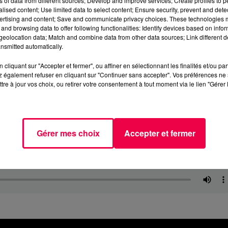
ns of data from different sources; Develop and improve services; Create profiles to 
alised content; Use limited data to select content; Ensure security, prevent and detect
ertising and content; Save and communicate privacy choices. These technologies
and browsing data to offer following functionalities: Identify devices based on infor
eolocation data; Match and combine data from other data sources; Link different de
nsmitted automatically.
cliquant sur "Accepter et fermer", ou affiner en sélectionnant les finalités et/ou pa
 également refuser en cliquant sur "Continuer sans accepter". Vos préférences ne 
tre à jour vos choix, ou retirer votre consentement à tout moment via le lien "Gérer 
Gérer mes choix
Accepter et fermer