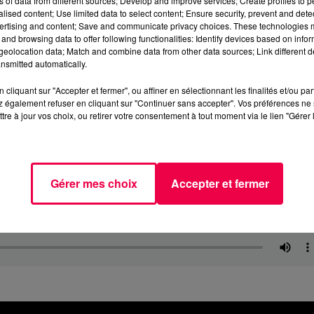
ns of data from different sources; Develop and improve services; Create profiles to 
alised content; Use limited data to select content; Ensure security, prevent and detect
ertising and content; Save and communicate privacy choices. These technologies
and browsing data to offer following functionalities: Identify devices based on infor
eolocation data; Match and combine data from other data sources; Link different de
nsmitted automatically.
cliquant sur "Accepter et fermer", ou affiner en sélectionnant les finalités et/ou pa
 également refuser en cliquant sur "Continuer sans accepter". Vos préférences ne 
tre à jour vos choix, ou retirer votre consentement à tout moment via le lien "Gérer 
Gérer mes choix
Accepter et fermer