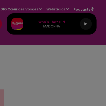
DIO Cœur des Vosges
Webradios
Podcasts
Who's That Girl
MADONNA