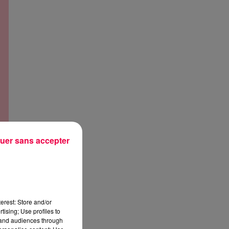
uer sans accepter
erest: Store and/or
tising; Use profiles to
tand audiences through