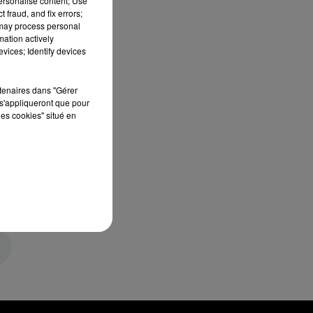
personalise content; Use
 fraud, and fix errors;
 may process personal
mation actively
vices; Identify devices
rtenaires dans "Gérer
s'appliqueront que pour
les cookies" situé en