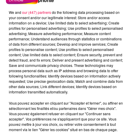
priorité
We and
our (447) partners
do the following data processing based on
your consent and/or our legitimate interest: Store and/or access
information on a device; Use limited data to select advertising; Create
profiles for personalised advertising; Use profiles to select personalised
advertising; Measure advertising performance; Measure content
performance; Understand audiences through statistics or combinations
of data from different sources; Develop and improve services; Create
profiles to personalise content; Use profiles to select personalised
content; Use limited data to select content; Ensure security, prevent and
detect fraud, and fix errors; Deliver and present advertising and content;
Save and communicate privacy choices. These technologies may
process personal data such as IP address and browsing data to offer
following functionalities: Identify devices based on information actively
requested; Use precise geolocation data; Match and combine data from
other data sources; Link different devices; Identify devices based on
information transmitted automatically.
podcasts/2025/10/20251006-ANNIVERSAIRES.mp3
Vous pouvez accepter en cliquant sur "Accepter et fermer", ou affiner en
sélectionnant les finalités et/ou partenaires dans "Gérer mes choix".
Vous pouvez également refuser en cliquant sur "Continuer sans
accepter". Vos préférences ne s'appliqueront que pour ce site. Vous
pouvez mettre à jour vos choix, ou retirer votre consentement à tout
moment via le lien "Gérer les cookies" situé en bas de chaque page.