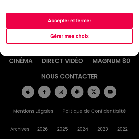
Accepter et fermer
ACCUEIL
INFOS
EMISSIONS
Gérer mes choix
AGENDA
JEUX
PODCASTS
CINÉMA
DIRECT VIDÉO
MAGNUM 80
NOUS CONTACTER
Mentions Légales
Politique de Confidentialité
Archives
2026
2025
2024
2023
2022