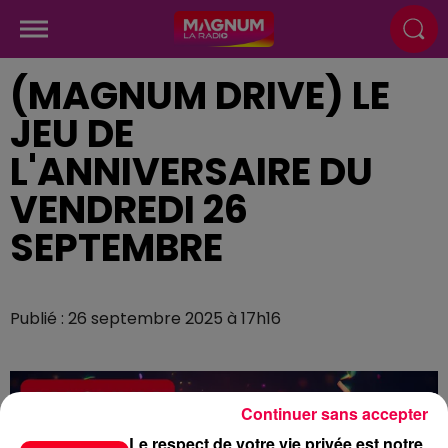
(MAGNUM DRIVE) LE
JEU DE
L'ANNIVERSAIRE DU
VENDREDI 26
SEPTEMBRE
Publié : 26 septembre 2025 à 17h16
Continuer sans accepter
Le respect de votre vie privée est notre