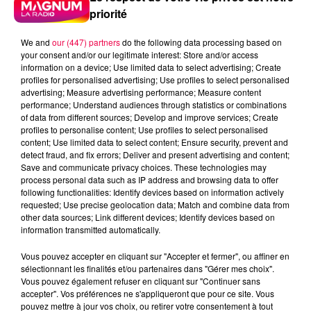
priorité
We and
our (447) partners
do the following data processing based on
your consent and/or our legitimate interest: Store and/or access
information on a device; Use limited data to select advertising; Create
profiles for personalised advertising; Use profiles to select personalised
advertising; Measure advertising performance; Measure content
performance; Understand audiences through statistics or combinations
of data from different sources; Develop and improve services; Create
profiles to personalise content; Use profiles to select personalised
content; Use limited data to select content; Ensure security, prevent and
detect fraud, and fix errors; Deliver and present advertising and content;
Save and communicate privacy choices. These technologies may
process personal data such as IP address and browsing data to offer
following functionalities: Identify devices based on information actively
requested; Use precise geolocation data; Match and combine data from
other data sources; Link different devices; Identify devices based on
information transmitted automatically.
Vous pouvez accepter en cliquant sur "Accepter et fermer", ou affiner en
podcasts/2025/09/20250926-ANNIVERSAIRES.mp3
sélectionnant les finalités et/ou partenaires dans "Gérer mes choix".
Vous pouvez également refuser en cliquant sur "Continuer sans
accepter". Vos préférences ne s'appliqueront que pour ce site. Vous
pouvez mettre à jour vos choix, ou retirer votre consentement à tout