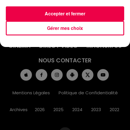
Accepter et fermer
ACCUEIL
INFOS
EMISSIONS
Gérer mes choix
AGENDA
JEUX
PODCASTS
CINÉMA
DIRECT VIDÉO
MAGNUM 80
NOUS CONTACTER
Mentions Légales
Politique de Confidentialité
Archives
2026
2025
2024
2023
2022