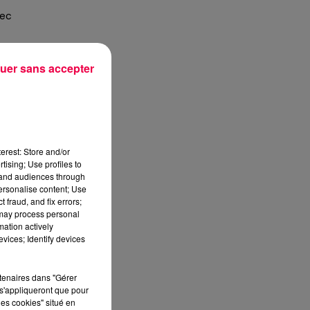
sec
uer sans accepter
erest: Store and/or
tising; Use profiles to
tand audiences through
personalise content; Use
 fraud, and fix errors;
 may process personal
mation actively
vices; Identify devices
rtenaires dans "Gérer
s'appliqueront que pour
les cookies" situé en