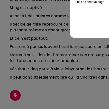
bas de chaque page.
Sting est captivé.
Avant lui, des artistes comme Rodin ou Proust avaient 
Il décide de faire reproduire ce labyrinthe… grandeur
plaisante même en disant qu’on peut l’apercevoir s
Et ce n’est pas tout.
Passionné par les labyrinthes, il leur consacre en 2
Mais surtout, il décide d’immortaliser son amour pour
fait tatouer entre les deux omoplates.
Résultat : Sting porte à vie le labyrinthe de Chartre
Il peut donc littéralement dire qu’il a Chartres dans 