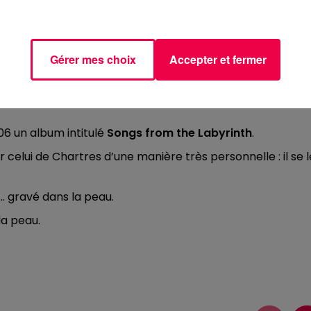
déjà été fascinés. Mais lui va plus loin.
Gérer mes choix
Accepter et fermer
 nature dans le jardin de sa maison en Angleterre. Il
ur Google Earth.
006 un album intitulé
Songs from the Labyrinth
.
 celui de Chartres d’une manière très personnelle : il se l
s… gravé dans la peau.
la peau.