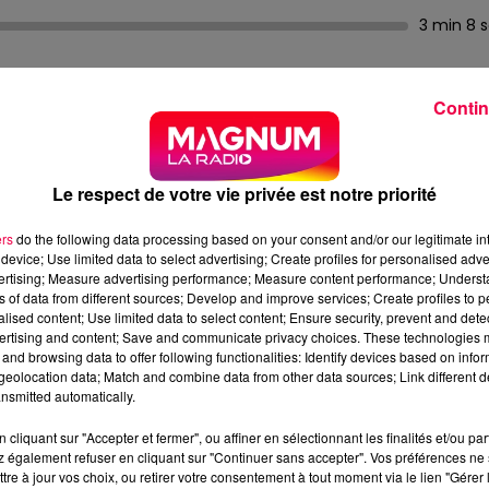
3 min 8 
Contin
HARTRES DANS LA PEAU ?
Le respect de votre vie privée est notre priorité
n dire qu’il a Chartres dans la peau ?
ers
do the following data processing based on your consent and/or our legitimate int
e Chartres… a priori, aucun rapport.
device; Use limited data to select advertising; Create profiles for personalised adver
vertising; Measure advertising performance; Measure content performance; Unders
ns of data from different sources; Develop and improve services; Create profiles to 
alised content; Use limited data to select content; Ensure security, prevent and detect
drale Notre-Dame de Chartres
. Et là, coup de foudre.
ertising and content; Save and communicate privacy choices. These technologies
and browsing data to offer following functionalities: Identify devices based on infor
eolocation data; Match and combine data from other data sources; Link different de
gravé dans le sol.
nsmitted automatically.
 diamètre, le plus grand jamais réalisé dans une
cliquant sur "Accepter et fermer", ou affiner en sélectionnant les finalités et/ou pa
 également refuser en cliquant sur "Continuer sans accepter". Vos préférences ne 
es, que les pèlerins parcouraient autrefois comme un
tre à jour vos choix, ou retirer votre consentement à tout moment via le lien "Gérer 