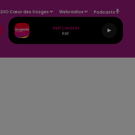
DIO Cœur des Vosges
Webradios
Podcasts
Self Control
RAF