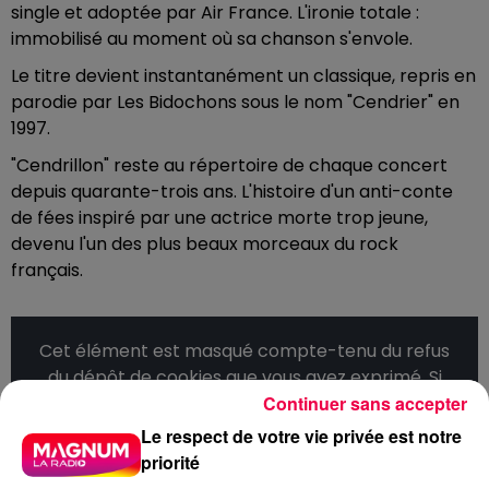
single et adoptée par Air France. L'ironie totale :
immobilisé au moment où sa chanson s'envole.
Le titre devient instantanément un classique, repris en
parodie par Les Bidochons sous le nom "Cendrier" en
1997.
"Cendrillon" reste au répertoire de chaque concert
depuis quarante-trois ans. L'histoire d'un anti-conte
de fées inspiré par une actrice morte trop jeune,
devenu l'un des plus beaux morceaux du rock
français.
Cet élément est masqué compte-tenu du refus
du dépôt de cookies que vous avez exprimé. Si
Continuer sans accepter
vous souhaitez l'afficher, merci de nous donner
votre accord en cliquant sur le bouton ci-
Le respect de votre vie privée est notre
dessous.
priorité