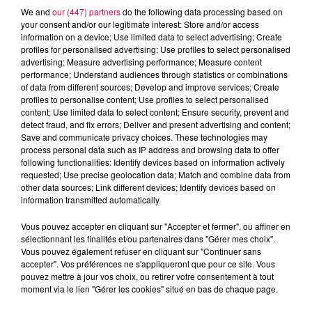
Afficher l'élément
We and
our (447) partners
do the following data processing based on
your consent and/or our legitimate interest: Store and/or access
information on a device; Use limited data to select advertising; Create
DERNIÈRES INFOS
profiles for personalised advertising; Use profiles to select personalised
advertising; Measure advertising performance; Measure content
performance; Understand audiences through statistics or combinations
of data from different sources; Develop and improve services; Create
profiles to personalise content; Use profiles to select personalised
content; Use limited data to select content; Ensure security, prevent and
detect fraud, and fix errors; Deliver and present advertising and content;
Save and communicate privacy choices. These technologies may
process personal data such as IP address and browsing data to offer
following functionalities: Identify devices based on information actively
requested; Use precise geolocation data; Match and combine data from
other data sources; Link different devices; Identify devices based on
information transmitted automatically.
Vous pouvez accepter en cliquant sur "Accepter et fermer", ou affiner en
sélectionnant les finalités et/ou partenaires dans "Gérer mes choix".
Vous pouvez également refuser en cliquant sur "Continuer sans
accepter". Vos préférences ne s'appliqueront que pour ce site. Vous
pouvez mettre à jour vos choix, ou retirer votre consentement à tout
moment via le lien "Gérer les cookies" situé en bas de chaque page.