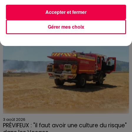
5 août 2026
Des assiettes Linvosges rappelées pour
Accepter et fermer
excès de plomb
Du plomb a été détecté dans deux assiettes en
Gérer mes choix
céramique vendues entre 2020 et 2022 par Linvosges.
3 août 2026
PRÉVIFEUX : "il faut avoir une culture du risque"