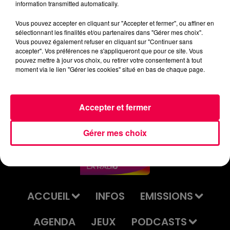
information transmitted automatically.
Vous pouvez accepter en cliquant sur "Accepter et fermer", ou affiner en
TRAIL DES TERROIRS VOSGIENS 2025
sélectionnant les finalités et/ou partenaires dans "Gérer mes choix".
Vous pouvez également refuser en cliquant sur "Continuer sans
: MAGNUM LA RADIO EN DIRECT DU
accepter". Vos préférences ne s'appliqueront que pour ce site. Vous
TRAIL DES TERROIRS VOSGIENS 2025
pouvez mettre à jour vos choix, ou retirer votre consentement à tout
A ÉPINAL, AVEC JEAN-CLAUDE
moment via le lien "Gérer les cookies" situé en bas de chaque page.
DUMONTIER, délégué
départemental Vosges FRANCE
Accepter et fermer
PARKINSON, et Marc, vosgien
atteint de la maladie de Parkinson
Gérer mes choix
ACCUEIL
INFOS
EMISSIONS
AGENDA
JEUX
PODCASTS