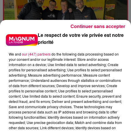
Continuer sans accepter
Le respect de votre vie privée est notre
priorité
We and
our (447) partners
do the following data processing based on
your consent and/or our legitimate interest: Store and/or access
information on a device; Use limited data to select advertising; Create
profiles for personalised advertising; Use profiles to select personalised
advertising; Measure advertising performance; Measure content
performance; Understand audiences through statistics or combinations
of data from different sources; Develop and improve services; Create
profiles to personalise content; Use profiles to select personalised
content; Use limited data to select content; Ensure security, prevent and
detect fraud, and fix errors; Deliver and present advertising and content;
Save and communicate privacy choices. These technologies may
2025/03/TRAILTERROIR25FRANCEPARKINSON.mp3
process personal data such as IP address and browsing data to offer
following functionalities: Identify devices based on information actively
requested; Use precise geolocation data; Match and combine data from
other data sources; Link different devices; Identify devices based on