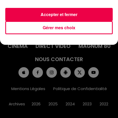
Accepter et fermer
ACCUEIL
INFOS
EMISSIONS
Gérer mes choix
AGENDA
JEUX
PODCASTS
CINÉMA
DIRECT VIDÉO
MAGNUM 80
NOUS CONTACTER
Mentions Légales
Politique de Confidentialité
Archives
2026
2025
2024
2023
2022