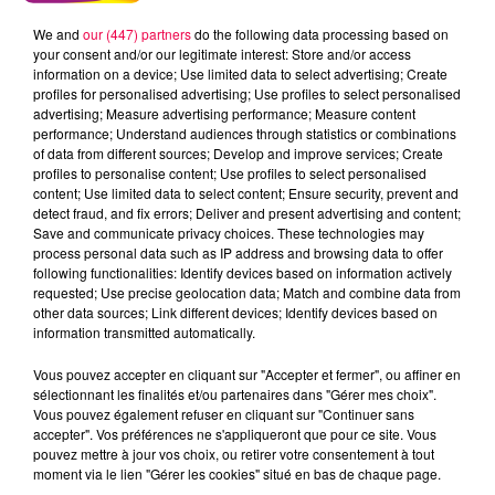
We and
our (447) partners
do the following data processing based on
your consent and/or our legitimate interest: Store and/or access
information on a device; Use limited data to select advertising; Create
profiles for personalised advertising; Use profiles to select personalised
advertising; Measure advertising performance; Measure content
performance; Understand audiences through statistics or combinations
of data from different sources; Develop and improve services; Create
profiles to personalise content; Use profiles to select personalised
content; Use limited data to select content; Ensure security, prevent and
detect fraud, and fix errors; Deliver and present advertising and content;
Save and communicate privacy choices. These technologies may
process personal data such as IP address and browsing data to offer
following functionalities: Identify devices based on information actively
requested; Use precise geolocation data; Match and combine data from
podcasts/2023/03/Le-Trail-des-Terroirs-Vosgiens-
other data sources; Link different devices; Identify devices based on
26.03.2023-interview-dAmandine-Perrin-de-VOSGES-
information transmitted automatically.
BOCA
Vous pouvez accepter en cliquant sur "Accepter et fermer", ou affiner en
sélectionnant les finalités et/ou partenaires dans "Gérer mes choix".
Vous pouvez également refuser en cliquant sur "Continuer sans
accepter". Vos préférences ne s'appliqueront que pour ce site. Vous
pouvez mettre à jour vos choix, ou retirer votre consentement à tout
moment via le lien "Gérer les cookies" situé en bas de chaque page.