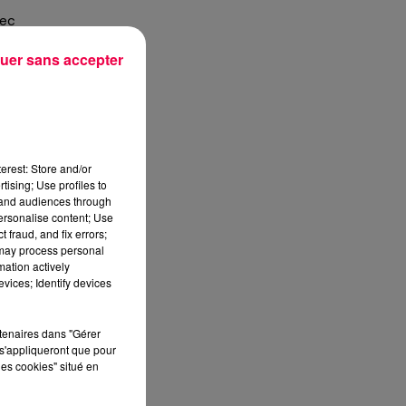
sec
uer sans accepter
erest: Store and/or
i
tising; Use profiles to
tand audiences through
ur
personalise content; Use
 fraud, and fix errors;
.
 may process personal
mation actively
vices; Identify devices
s
ée
rtenaires dans "Gérer
s'appliqueront que pour
les cookies" situé en