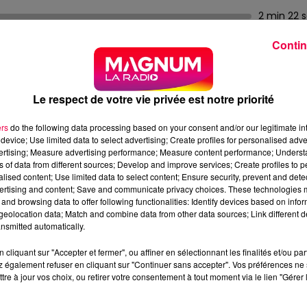
2 min 22 
Contin
E DEBOUT » DE CLAUDIO CAPÉO
Le respect de votre vie privée est notre priorité
ers
do the following data processing based on your consent and/or our legitimate int
aux battles de The Voice, Claudio Ruccolo, dit Capéo – qu
device; Use limited data to select advertising; Create profiles for personalised adver
vertising; Measure advertising performance; Measure content performance; Unders
ouse quand son téléphone sonne. Au bout du fil, le producte
ns of data from different sources; Develop and improve services; Create profiles to 
 Et là, choc total : "Un Homme Debout" raconte exactement
alised content; Use limited data to select content; Ensure security, prevent and detect
ans son album "Mister Jack" avec le morceau "Automne 93"
ertising and content; Save and communicate privacy choices. These technologies
and browsing data to offer following functionalities: Identify devices based on infor
é sociale, comme si quelqu'un avait lu dans son âme.
eolocation data; Match and combine data from other data sources; Link different de
nsmitted automatically.
trastent violemment avec les paroles : ce sans-abri assi
dort dans le froid. Cette valse entraînante sur la misère cr
cliquant sur "Accepter et fermer", ou affiner en sélectionnant les finalités et/ou pa
t précisément ce qui fait sa force.
 également refuser en cliquant sur "Continuer sans accepter". Vos préférences ne 
tre à jour vos choix, ou retirer votre consentement à tout moment via le lien "Gérer 
n, il accumule aujourd'hui plus de 160 millions de vues. Le
on française en 2016. Son premier album éponyme explose :