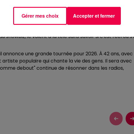
ires vendus en un an, single de diamant pour "Un homm
mène national en quelques mois.
Gérer mes choix
Accepter et fermer
r cette notoriété brutale : se retrouver devant dix mille
ie quelques semaines plus tôt, c'était "un choc". Ses
showbiz, le voient à la télé sans savoir si c'est réel ou s'i
il annonce une grande tournée pour 2026. À 42 ans, avec
t artiste populaire qui chante la vie des gens. Il sera avec
 homme debout" continue de résonner dans les radios,