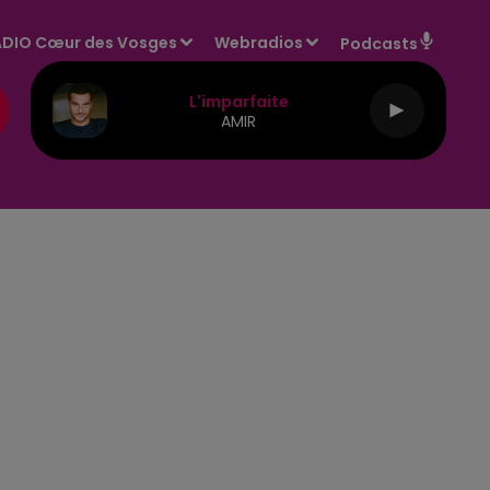
DIO Cœur des Vosges
Webradios
Podcasts
L'imparfaite
AMIR