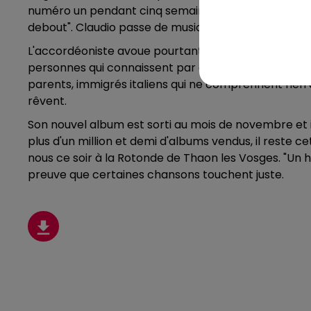
numéro un pendant cinq semaines, 400 000 exempla
debout". Claudio passe de musicien de rue à phéno
L'accordéoniste avoue pourtant avoir été dépassé pa
personnes qui connaissent par cœur une chanson sort
parents, immigrés italiens qui ne comprennent rien au 
rêvent.
Son nouvel album est sorti au mois de novembre et 
plus d'un million et demi d'albums vendus, il reste ce
nous ce soir à la Rotonde de Thaon les Vosges. "Un
preuve que certaines chansons touchent juste.