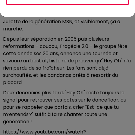
en 2003 on galérait avec les textos ! Inspiré par leur
propre vécu, Tragédie rêvait d’écrire le Roméo &
Juliette de la génération MSN, et visiblement, ça a
marché.
Depuis leur séparation en 2005 puis plusieurs
reformations – coucou, Tragédie 2.0 – le groupe fête
cette année ses 20 ans, annonce une tournée et
savoure un best of, histoire de prouver qu’"Hey Oh"
n’a
rien perdu de sa fraîcheur. Les fans sont déjà
surchauffés, et les bandanas prêts à ressortir du
placard.
Deux décennies plus tard, "Hey Oh" reste toujours le
signal pour retrouver ses potes sur le dancefloor, ou
pour se rappeler que parfois, crier "Est-ce que tu
m’entends ?" suffit à faire chanter toute une
génération !
https://www.youtube.com/watch?