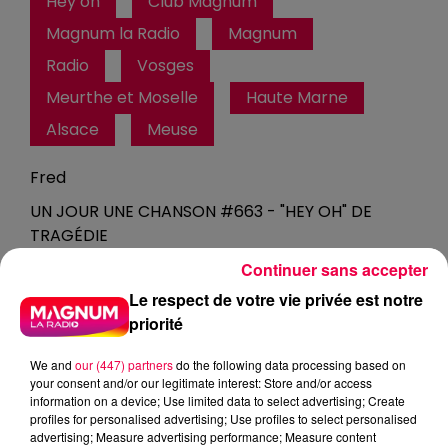
Hey oh
Club Magnum
Magnum la Radio
Magnum
Radio
Vosges
Meurthe et Moselle
Haute Marne
Alsace
Meuse
Fred
UN JOUR UNE CHANSON #663 - "HEY OH" DE
TRAGÉDIE
Continuer sans accepter
0:00
2 min 1 sec
Le respect de votre vie privée est notre
priorité
We and
our (447) partners
do the following data processing based on
17 décembre 2025 - 2 min 1 sec
your consent and/or our legitimate interest: Store and/or access
information on a device; Use limited data to select advertising; Create
UN JOUR UNE CHANSON #663 - "HEY OH" DE
profiles for personalised advertising; Use profiles to select personalised
TRAGÉDIE
advertising; Measure advertising performance; Measure content