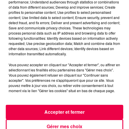
performance; Understand audiences through statistics or combinations
of data from different sources; Develop and improve services; Create
Saviez-vous que le plus grand cri du cœur du RnB
profiles to personalise content; Use profiles to select personalised
content; Use limited data to select content; Ensure security, prevent and
français... commence par une
detect fraud, and fix errors; Deliver and present advertising and content;
question existentielle : "Est-ce que tu m’entends ? Hey
Save and communicate privacy choices. These technologies may
oh !"
? Bienvenue dans l’histoire un peu folle du hit "Hey
process personal data such as IP address and browsing data to offer
following functionalities: Identify devices based on information actively
Oh" !
requested; Use precise geolocation data; Match and combine data from
other data sources; Link different devices; Identify devices based on
Retour en 2003. Deux Nantais, Daniel (Silky Shaï) et
information transmitted automatically.
Thierry (Tizy Bone), sortent de leur quartier de
Malakoff pour conquérir la France à coups de refrains
Vous pouvez accepter en cliquant sur "Accepter et fermer", ou affiner en
sélectionnant les finalités et/ou partenaires dans "Gérer mes choix".
entêtants et de baggys généreux. "Hey Oh", c’est leur
Vous pouvez également refuser en cliquant sur "Continuer sans
chef-d’œuvre : disque de platine, près de 700 000
accepter". Vos préférences ne s'appliqueront que pour ce site. Vous
ventes, et un refrain qui a envahi radios, scooters et
pouvez mettre à jour vos choix, ou retirer votre consentement à tout
moment via le lien "Gérer les cookies" situé en bas de chaque page.
fêtes de lycée. Le secret ? Une prod RnB vitaminée, un
sample piqué à Mary J. Blige, et des paroles simples
mais efficaces.
Accepter et fermer
Mais derrière le groove, il y a l’hommage du quotidien :
"Hey Oh", c’est l’attente, le désir d’être entendu, la
Gérer mes choix
frustration des messages sans réponse – oui, même