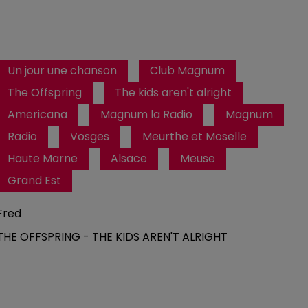
Un jour une chanson
Club Magnum
The Offspring
The kids aren't alright
Americana
Magnum la Radio
Magnum
Radio
Vosges
Meurthe et Moselle
Haute Marne
Alsace
Meuse
Grand Est
Fred
THE OFFSPRING - THE KIDS AREN'T ALRIGHT