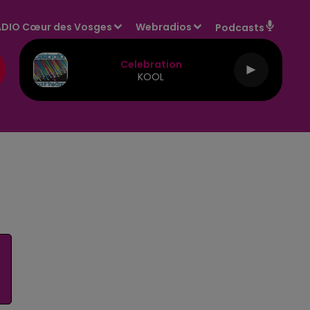
DIO Cœur des Vosges
Webradios
Podcasts
Celebration
KOOL