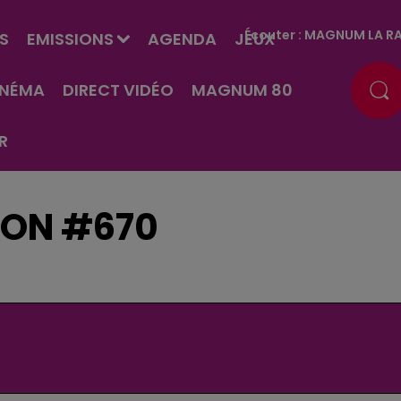
Écouter :
MAGNUM LA RA
S
EMISSIONS
AGENDA
JEUX
INÉMA
DIRECT VIDÉO
MAGNUM 80
R
SON #670