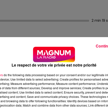
2 min 19 
Contin
 paroles, à une série Netflix sur la galère ? Bienvenue
Le respect de votre vie privée est notre priorité
ignée par une bande d’enfants terribles d’Orange County.
ers
do the following data processing based on your consent and/or our legitimate int
tourne dans son quartier de Garden Grove. Ambiance :
device; Use limited data to select advertising; Create profiles for personalised adver
façon "Happy Days"
, mais la réalité est plus "Twin Peaks"
. L
vertising; Measure advertising performance; Measure content performance; Unders
ns of data from different sources; Develop and improve services; Create profiles to 
s précoces, tragédies… Dexter compile tout ça, plume
alised content; Use limited data to select content; Ensure security, prevent and detect
gende veut qu’il ait rédigé le texte après une visite où
ertising and content; Save and communicate privacy choices. These technologies
temps.
and browsing data to offer following functionalities: Identify devices based on infor
eolocation data; Match and combine data from other data sources; Link different de