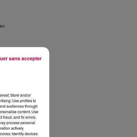
sec
uer sans accepter
erest: Store and/or
tising; Use profiles to
es
tand audiences through
personalise content; Use
 fraud, and fix errors;
 may process personal
mation actively
vices; Identify devices