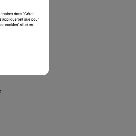
rtenaires dans "Gérer
s'appliqueront que pour
les cookies" situé en
es
s,
t
x