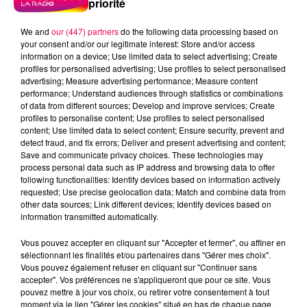
priorité
We and
our (447) partners
do the following data processing based on
Studio 5150, Los Angeles, milieu de la nuit, 1983. Eddie
your consent and/or our legitimate interest: Store and/or access
information on a device; Use limited data to select advertising; Create
Van Halen et son ingénieur Donn Landee enregistrent
profiles for personalised advertising; Use profiles to select personalised
en secret un morceau que le reste du groupe refuse
advertising; Measure advertising performance; Measure content
catégoriquement de jouer. Le lendemain, leur
performance; Understand audiences through statistics or combinations
of data from different sources; Develop and improve services; Create
producteur écoute la démo. Verdict : "C'est un hit, les
profiles to personalise content; Use profiles to select personalised
gars." Le seul numéro un de l'ère Roth vient de naître.
content; Use limited data to select content; Ensure security, prevent and
detect fraud, and fix errors; Deliver and present advertising and content;
Retour en 1981. Eddie compose cette ligne de synthé,
Save and communicate privacy choices. These technologies may
c'est simple, hymnique, instantanément mémorable.
process personal data such as IP address and browsing data to offer
Mais pour les puristes du hard rock, c'est une trahison
following functionalities: Identify devices based on information actively
requested; Use precise geolocation data; Match and combine data from
absolue. Le bassiste Michael Anthony se souvient :
other data sources; Link different devices; Identify devices based on
"Dave pensait que ça donnerait l'impression qu'on se
information transmitted automatically.
vendait pour avoir plus de passages radio."
Vous pouvez accepter en cliquant sur "Accepter et fermer", ou affiner en
Pendant deux ans, Eddie garde la chanson dans un
sélectionnant les finalités et/ou partenaires dans "Gérer mes choix".
Vous pouvez également refuser en cliquant sur "Continuer sans
tiroir. Puis en 1982, il construit son propre studio – le
accepter". Vos préférences ne s'appliqueront que pour ce site. Vous
mythique 5150 – pour échapper justement à ce type
pouvez mettre à jour vos choix, ou retirer votre consentement à tout
de veto. Dès que le lieu est opérationnel, il enregistre
moment via le lien "Gérer les cookies" situé en bas de chaque page.