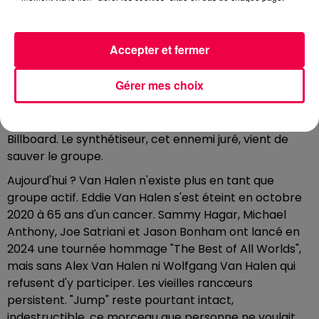
"Jump" en douce au milieu de la nuit avec son frère
Alex à la batterie et Michael Anthony à la basse. Le
lendemain matin, Templeman valide : hit garanti. Les
Accepter et fermer
résistances s'effondrent.
Gérer mes choix
Décembre 1983. Sortie du single. Sept semaines plus
tard, le 25 février 1984, "Jump" devient le premier et
unique titre de Van Halen à atteindre le sommet du
Billboard. Le synthétiseur, cet ennemi juré, vient de
sauver le groupe.
Aujourd'hui ? Van Halen n'existe plus en tant que
groupe actif. Eddie Van Halen s'est éteint en octobre
2020 à 65 ans d'un cancer. Sammy Hagar, Michael
Anthony, Joe Satriani et Jason Bonham ont lancé en
2024 une tournée hommage "The Best of All Worlds",
mais sans Alex Van Halen ni Wolfgang Van Halen qui
refusent d'y participer. Les vieilles rancœurs
persistent. "Jump" reste pourtant intact,
indestructible, ce morceau que personne ne voulait