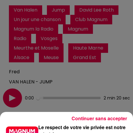
Van Halen
Jump
David Lee Roth
Un jour une chanson
Club Magnum
Magnum la Radio
Magnum
Radio
Vosges
Meurthe et Moselle
Haute Marne
Alsace
Meuse
Grand Est
Fred
VAN HALEN - JUMP
0:00
2 min 20 sec
Continuer sans accepter
4 février 2026 - 2 min 20 sec
Le respect de votre vie privée est notre
UN JOUR UNE CHANSON #688