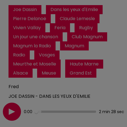
Joe Dassin
Dans les yeux d'Emilie
Pierre Delanoë
Claude Lemesle
Vivien Vallay
Feria
Rugby
Un jour une chanson
Club Magnum
Magnum la Radio
Magnum
Radio
Vosges
Meurthe et Moselle
Haute Marne
Alsace
Meuse
Grand Est
Fred
JOE DASSIN - DANS LES YEUX D'EMILIE
0:00
2 min 28 sec