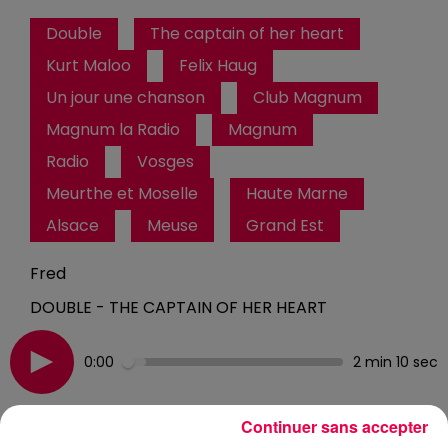
Double
The captain of her heart
Kurt Maloo
Felix Haug
Un jour une chanson
Club Magnum
Magnum la Radio
Magnum
Radio
Vosges
Meurthe et Moselle
Haute Marne
Alsace
Meuse
Grand Est
Fred
DOUBLE - THE CAPTAIN OF HER HEART
0:00
2 min 10 sec
Continuer sans accepter
15 mai 2026 - 2 min 10 sec