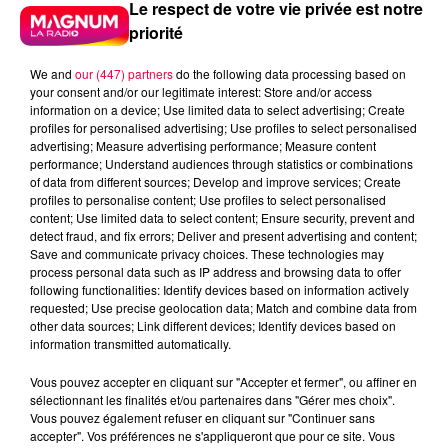
Le respect de votre vie privée est notre
UN JOUR UNE CHANSON #760
priorité
We and
our (447) partners
do the following data processing based on
Il y a des chansons qui cartonnent le temps d'un été —
your consent and/or our legitimate interest: Store and/or access
information on a device; Use limited data to select advertising; Create
et dont personne ne sait jamais d'où elles viennent.
profiles for personalised advertising; Use profiles to select personalised
"The Captain of Her Heart" est de celles-là.
advertising; Measure advertising performance; Measure content
performance; Understand audiences through statistics or combinations
Un tube absolu des années 80, signé par un duo dont
of data from different sources; Develop and improve services; Create
vous avez très probablement oublié le nom. Ce duo,
profiles to personalise content; Use profiles to select personalised
content; Use limited data to select content; Ensure security, prevent and
c'est Double — et ils sont suisses. De Zurich, plus
detect fraud, and fix errors; Deliver and present advertising and content;
précisément. Ce qui en fait, statistiquement, l'un des
Save and communicate privacy choices. These technologies may
succès pop les moins attendus de la décennie. Kurt
process personal data such as IP address and browsing data to offer
following functionalities: Identify devices based on information actively
Maloo et Felix Haug se rencontrent au début des
requested; Use precise geolocation data; Match and combine data from
années 80. Maloo est peintre et guitariste, Haug est
other data sources; Link different devices; Identify devices based on
percussionniste. Les débuts sont compliqués. En 1983,
information transmitted automatically.
à deux, ils deviennent Double — prononcé "doublé" à la
Vous pouvez accepter en cliquant sur "Accepter et fermer", ou affiner en
française, pas "deubeul" à l'anglaise, point de détail qui
sélectionnant les finalités et/ou partenaires dans "Gérer mes choix".
tenait beaucoup aux intéressés.
Vous pouvez également refuser en cliquant sur "Continuer sans
accepter". Vos préférences ne s'appliqueront que pour ce site. Vous