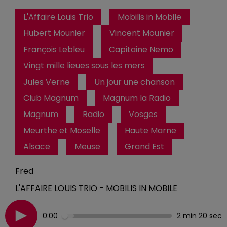
L'Affaire Louis Trio
Mobilis in Mobile
Hubert Mounier
Vincent Mounier
François Lebleu
Capitaine Nemo
Vingt mille lieues sous les mers
Jules Verne
Un jour une chanson
Club Magnum
Magnum la Radio
Magnum
Radio
Vosges
Meurthe et Moselle
Haute Marne
Alsace
Meuse
Grand Est
Fred
L'AFFAIRE LOUIS TRIO - MOBILIS IN MOBILE
0:00
2 min 20 sec