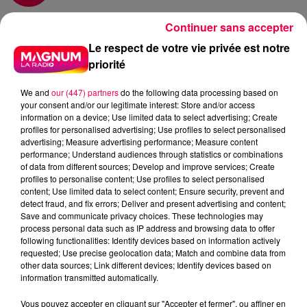
Continuer sans accepter
18 mai 2026 - 2 min 20 sec
Le respect de votre vie privée est notre
UN JOUR UNE CHANSON #761
priorité
We and
our (447) partners
do the following data processing based on
your consent and/or our legitimate interest: Store and/or access
Il y a des groupes qui méritent largement mieux que
information on a device; Use limited data to select advertising; Create
d'être réduits à une seule chanson. L'Affaire Louis' Trio
profiles for personalised advertising; Use profiles to select personalised
est de ceux-là. Retour sur "Mobilis in Mobile", un chef-
advertising; Measure advertising performance; Measure content
performance; Understand audiences through statistics or combinations
d'œuvre discret, comme il en existe peu.
of data from different sources; Develop and improve services; Create
profiles to personalise content; Use profiles to select personalised
L'histoire commence à Lyon, en 1979, quand deux
content; Use limited data to select content; Ensure security, prevent and
frères, Hubert et Vincent Mounier, montent un groupe
detect fraud, and fix errors; Deliver and present advertising and content;
de rock dans leur chambre. Ils cherchent un troisième
Save and communicate privacy choices. These technologies may
process personal data such as IP address and browsing data to offer
membre, passent une petite annonce — la grande
following functionalities: Identify devices based on information actively
tradition — et recrutent François Lebleu. En 1982,
requested; Use precise geolocation data; Match and combine data from
L'Affaire Louis' Trio est officiellement né. Le nom, lui,
other data sources; Link different devices; Identify devices based on
information transmitted automatically.
porte quelque chose de lourd : il vient d'un fait divers
réel, un règlement de comptes dans un bar lyonnais
Vous pouvez accepter en cliquant sur "Accepter et fermer", ou affiner en