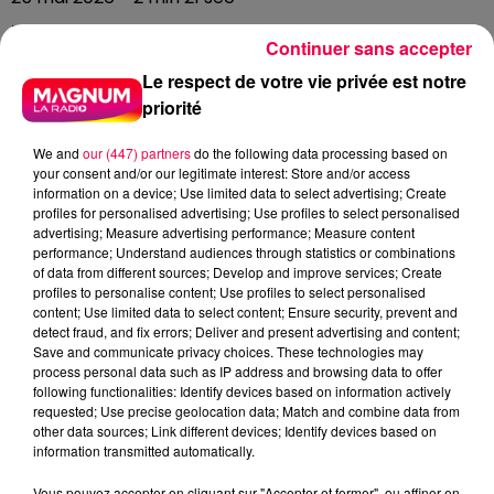
UN JOUR UNE CHANSON #766
Continuer sans accepter
Le respect de votre vie privée est notre
Il y a des chansons qui sont des déclarations.
priorité
"Scream", sorti en mai 1995.
We and
our (447) partners
do the following data processing based on
Pour comprendre ce titre, il faut revenir deux ans en
your consent and/or our legitimate interest: Store and/or access
arrière. En 1993, Michael Jackson est au sommet de sa
information on a device; Use limited data to select advertising; Create
profiles for personalised advertising; Use profiles to select personalised
gloire mondiale quand éclate l'affaire Jordan
advertising; Measure advertising performance; Measure content
Chandler — accusations d'attouchements sexuels sur
performance; Understand audiences through statistics or combinations
mineur, enquête, pression médiatique planétaire.
of data from different sources; Develop and improve services; Create
profiles to personalise content; Use profiles to select personalised
Michael nie. Il signe un accord à l'amiable avec la
content; Use limited data to select content; Ensure security, prevent and
famille pour une somme estimée à 25 millions de
detect fraud, and fix errors; Deliver and present advertising and content;
dollars — ce que beaucoup interpréteront comme un
Save and communicate privacy choices. These technologies may
process personal data such as IP address and browsing data to offer
aveu, ce que lui présentera toujours comme un moyen
following functionalities: Identify devices based on information actively
d'en finir. La presse mondiale s'en donne à cœur joie.
requested; Use precise geolocation data; Match and combine data from
Les tabloïds se régalent. Et Michael Jackson,
other data sources; Link different devices; Identify devices based on
information transmitted automatically.
publiquement humilié, commence à s'effondrer.
Vous pouvez accepter en cliquant sur "Accepter et fermer", ou affiner en