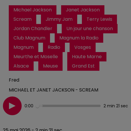
Michael Jackson
Janet Jackson
Scream
Jimmy Jam
Terry Lewis
Jordan Chandler
Un jour une chanson
Club Magnum
Magnum la Radio
Magnum
Radio
Vosges
Meurthe et Moselle
Haute Marne
Alsace
Meuse
Grand Est
Fred
MICHAEL ET JANET JACKSON - SCREAM
0:00
2 min 21 sec
25 mai 2026 - 2 min 21 sec