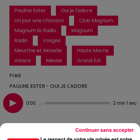
Pauline Ester
Oui je l'adore
Un jour une chanson
Club Magnum
Magnum la Radio
Magnum
Radio
Vosges
Meurthe et Moselle
Haute Marne
Alsace
Meuse
Grand Est
Fred
PAULINE ESTER - OUI JE L'ADORE
0:00
2 min 1 sec
29 mai 2026 - 2 min 1 sec
Continuer sans accepter
UN JOUR UNE CHANSON #770
Le respect de votre vie privée est notre