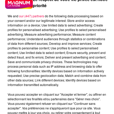
priorité
Aujourd’hui, on remonte au début des années 90,
We and
our (447) partners
do the following data processing based on
your consent and/or our legitimate interest: Store and/or access
époque cheveux courts, vestes oversize et optimisme
information on a device; Use limited data to select advertising; Create
en stéréo : direction 1990 avec
Oui je l’adore
de
profiles for personalised advertising; Use profiles to select personalised
Pauline Ester.
advertising; Measure advertising performance; Measure content
performance; Understand audiences through statistics or combinations
Pauline Ester, c’est une voix douce, un sourire dans les
of data from different sources; Develop and improve services; Create
profiles to personalise content; Use profiles to select personalised
notes et un style pile entre variété française et pop
content; Use limited data to select content; Ensure security, prevent and
légère. À l’époque, elle débarque un peu comme une
detect fraud, and fix errors; Deliver and present advertising and content;
bulle d’air dans le paysage musical, avec des
Save and communicate privacy choices. These technologies may
process personal data such as IP address and browsing data to offer
chansons qui parlent d’amour… mais sans jamais
following functionalities: Identify devices based on information actively
tomber dans le grand drame. Et ça fait du bien.
requested; Use precise geolocation data; Match and combine data from
other data sources; Link different devices; Identify devices based on
Oui je l’adore
, c’est exactement ça : une déclaration
information transmitted automatically.
simple, directe, presque naïve — dans le bon sens du
terme. Ici, pas de métaphores compliquées ni de
Vous pouvez accepter en cliquant sur "Accepter et fermer", ou affiner en
sélectionnant les finalités et/ou partenaires dans "Gérer mes choix".
cœur brisé façon tragédie grecque. Elle dit juste
Vous pouvez également refuser en cliquant sur "Continuer sans
qu’elle l’adore, et elle le dit avec une sincérité
accepter". Vos préférences ne s'appliqueront que pour ce site. Vous
désarmante. C’est le genre de chanson qui te reste en
pouvez mettre à jour vos choix, ou retirer votre consentement à tout