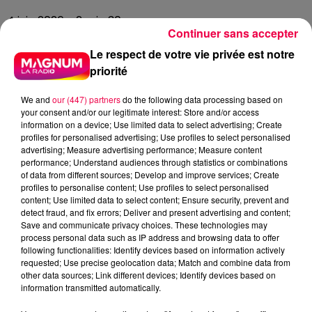
4 juin 2026 - 2 min 30 sec
Continuer sans accepter
UN JOUR UNE CHANSON #774
Le respect de votre vie privée est notre
priorité
Il y a des chansons qui dépassent tellement leur
We and
our (447) partners
do the following data processing based on
commande de départ qu'elles entrent dans l'histoire.
your consent and/or our legitimate interest: Store and/or access
"Skyfall" d'Adele est clairement de cette catégorie.
information on a device; Use limited data to select advertising; Create
profiles for personalised advertising; Use profiles to select personalised
Adele Laurie Blue Adkins grandit avec une voix hors
advertising; Measure advertising performance; Measure content
norme et un sens aigu de l'émotion. Elle sort son
performance; Understand audiences through statistics or combinations
of data from different sources; Develop and improve services; Create
premier album à 19 ans, le second à 21, le titre de
profiles to personalise content; Use profiles to select personalised
l'album correspondant à son âge, tradition qu'elle
content; Use limited data to select content; Ensure security, prevent and
perpétue avec
25
et
30
. En 2012, elle reçoit un appel
detect fraud, and fix errors; Deliver and present advertising and content;
Save and communicate privacy choices. These technologies may
qui va changer sa carrière, elle vient de remporter six
process personal data such as IP address and browsing data to offer
Grammy Awards en une soirée. Elle n'est pas vraiment
following functionalities: Identify devices based on information actively
en manque de confiance. Et pourtant, quand les
requested; Use precise geolocation data; Match and combine data from
other data sources; Link different devices; Identify devices based on
producteurs de James Bond la contactent, sa
information transmitted automatically.
première réaction est de refuser.