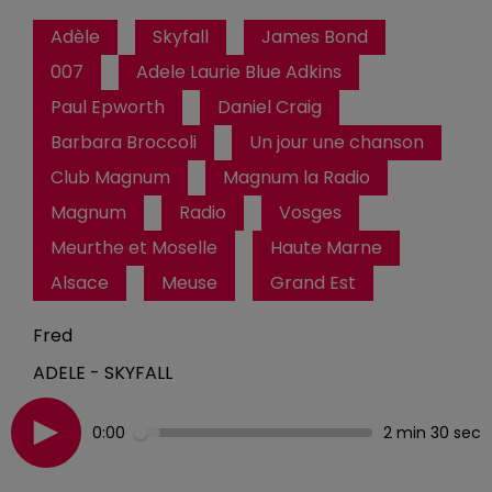
Adèle
Skyfall
James Bond
007
Adele Laurie Blue Adkins
Paul Epworth
Daniel Craig
Barbara Broccoli
Un jour une chanson
Club Magnum
Magnum la Radio
Magnum
Radio
Vosges
Meurthe et Moselle
Haute Marne
Alsace
Meuse
Grand Est
Fred
ADELE - SKYFALL
0:00
2 min 30 sec