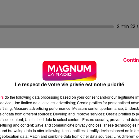
2 min 22 
Contin
 cette chanson qui a failli ne jamais voir le jour et qui a
Le respect de votre vie privée est notre priorité
es !
ers
do the following data processing based on your consent and/or our legitimate int
 en 1976 : Bono au chant, The Edge à la guitare, Adam
device; Use limited data to select advertising; Create profiles for personalised adver
Déjà populaires dans les années 80, ils préparent leur
vertising; Measure advertising performance; Measure content performance; Unders
ns of data from different sources; Develop and improve services; Create profiles to 
son vient d'une démo enregistrée fin 1985, et franchemen
alised content; Use limited data to select content; Ensure security, prevent and detect
 d'"horrible", Adam Clayton trouve ça "trop sentimental"
ertising and content; Save and communicate privacy choices. These technologies
pe songe même à l'abandonner ! Mais un musicien canadie
and browsing data to offer following functionalities: Identify devices based on infor
eolocation data; Match and combine data from other data sources; Link different de
n instrument révolutionnaire qui produit des notes infinies