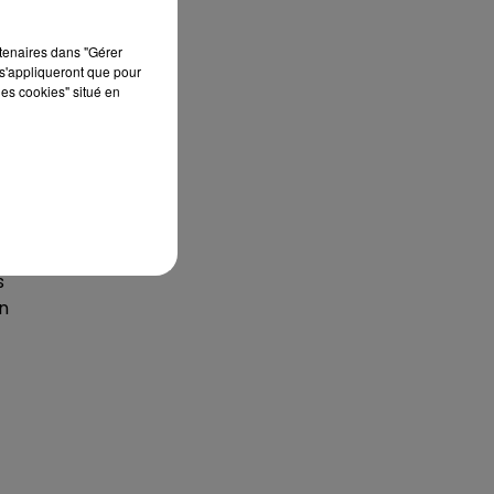
à,
rtenaires dans "Gérer
s'appliqueront que pour
e
les cookies" situé en
,
aux
s
n