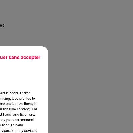
sec
uer sans accepter
erest: Store and/or
tising; Use profiles to
tand audiences through
personalise content; Use
t,
 fraud, and fix errors;
 may process personal
n,
mation actively
vices; Identify devices