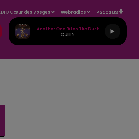
DIO Cœur des Vosges
Webradios
Podcasts
Another One Bites The Dust
QUEEN