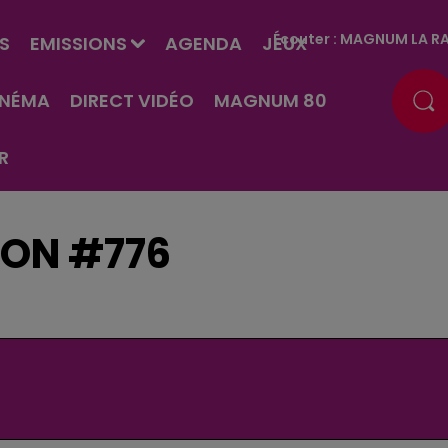
Écouter :
MAGNUM LA RA
S
EMISSIONS
AGENDA
JEUX
INÉMA
DIRECT VIDÉO
MAGNUM 80
R
SON #776