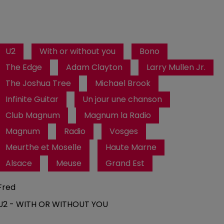
U2
With or without you
Bono
The Edge
Adam Clayton
Larry Mullen Jr.
The Joshua Tree
Michael Brook
Infinite Guitar
Un jour une chanson
Club Magnum
Magnum la Radio
Magnum
Radio
Vosges
Meurthe et Moselle
Haute Marne
Alsace
Meuse
Grand Est
Fred
U2 - WITH OR WITHOUT YOU