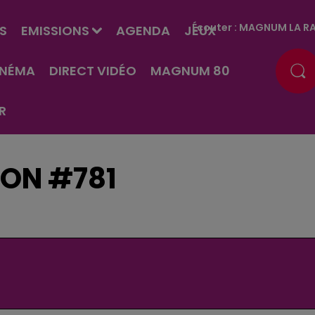
Écouter :
MAGNUM LA RA
S
EMISSIONS
AGENDA
JEUX
INÉMA
DIRECT VIDÉO
MAGNUM 80
R
ON #781