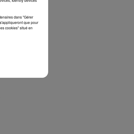
vices; Identify devices
rtenaires dans "Gérer
x
s'appliqueront que pour
les cookies" situé en
t
us
s