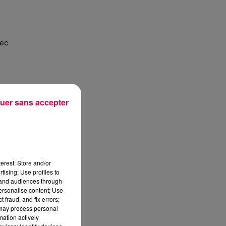
sec
uer sans accepter
 à
de
erest: Store and/or
tising; Use profiles to
é
tand audiences through
personalise content; Use
 fraud, and fix errors;
 may process personal
on
mation actively