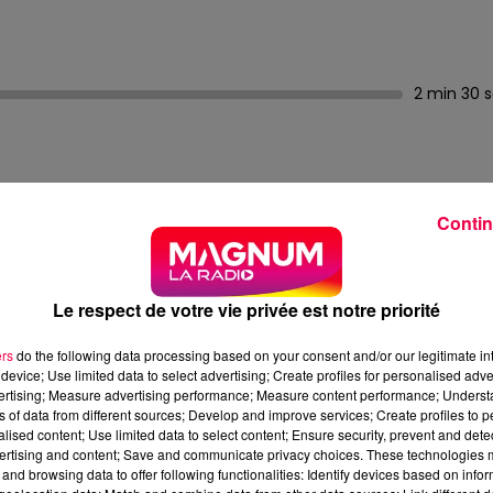
2 min 30 
Contin
Le respect de votre vie privée est notre priorité
ssion amoureuse au Portugal et décide même de s'installer
ntraduisible qui exprime un mélange paradoxal de joie et 
ers
do the following data processing based on your consent and/or our legitimate int
device; Use limited data to select advertising; Create profiles for personalised adver
. "Saudade" est donc à la fois un chant d'amour passionn
vertising; Measure advertising performance; Measure content performance; Unders
s à ta découverte" et "je sens que c'est toi" symbolisent
ns of data from different sources; Develop and improve services; Create profiles to 
alised content; Use limited data to select content; Ensure security, prevent and detect
ertising and content; Save and communicate privacy choices. These technologies
to musical qui se répète pendant le pont. Une constructi
and browsing data to offer following functionalities: Identify devices based on infor