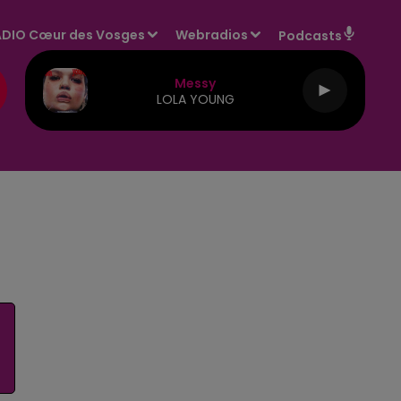
DIO Cœur des Vosges
Webradios
Podcasts
Messy
LOLA YOUNG