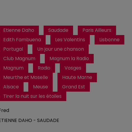
Etienne Daho
Saudade
Paris Ailleurs
Edith Fambuena
Les Valentins
Lisbonne
Portugal
Un jour une chanson
Club Magnum
Magnum la Radio
Magnum
Radio
Vosges
Meurthe et Moselle
Haute Marne
Alsace
Meuse
Grand Est
Tirer la nuit sur les étoiles
Fred
ETIENNE DAHO - SAUDADE