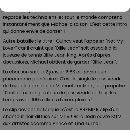
particulièrement travaillée." Réponse de Michael :
"Mais c'est ça qui me donne envie de danser !" Quincy
regarde les techniciens, et tout le monde comprend
instantanément que Michael a raison. C'est cette intro
qui donne envie de danser !
Autre bataille : le titre ! Quincy veut l'appeler "Not My
Lover" car il craint que "Billie Jean" soit associé à la
joueuse de tennis Billie Jean King. Après d'âpres
discussions, Michael obtient de garder "Billie Jean".
La chanson sort le 2 janvier 1983 et devient un
phénomène planétaire ! C'est le single le plus vendu
de toute la carrière de Michael Jackson, et il propulse
"Thriller" au rang d'album le plus vendu de tous les
temps avec 100 millions d'exemplaires !
Le clip devient historique : c'est le PREMIER clip d'un
chanteur noir diffusé sur MTV ! Billie Jean ouvre MTV
aux artistes acomme Prince et Tina Turner.