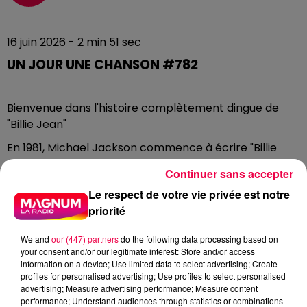
16 juin 2026 - 2 min 51 sec
UN JOUR UNE CHANSON #782
Bienvenue dans l'histoire complètement dingue de
"Billie Jean"
En 1981, Michael Jackson commence à écrire "Billie
Jean" pour son album "Thriller". L'inspiration ? Une fan
Continuer sans accepter
complètement déséquilibrée qui le harcèle pendant
Le respect de votre vie privée est notre
des mois, prétend qu'il est le père de son enfant, et lui
priorité
envoie même un pistolet par la poste avec des
munitions en lui suggérant de se suicider pour qu'ils
We and
our (447) partners
do the following data processing based on
puissent être ensemble au paradis ! La femme finira
your consent and/or our legitimate interest: Store and/or access
internée en institution psychiatrique. Michael
information on a device; Use limited data to select advertising; Create
profiles for personalised advertising; Use profiles to select personalised
transforme cette expérience traumatisante en
advertising; Measure advertising performance; Measure content
chanson.
performance; Understand audiences through statistics or combinations