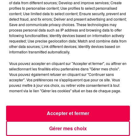
of data from different sources; Develop and improve services; Create
Michael est tellement obsédé par la composition qu'il
profiles to personalise content; Use profiles to select personalised
manque de mourir dans un incendie ! Un jour, alors qu'il
content; Use limited data to select content; Ensure security, prevent and
detect fraud, and fix errors; Deliver and present advertising and content;
roule en Rolls-Royce sur l'autoroute, il repasse la
Save and communicate privacy choices. These technologies may
chanson encore et encore dans sa tête. Un
process personal data such as IP address and browsing data to offer
motocycliste s'approche et crie que la voiture est en
following functionalities: Identify devices based on information actively
requested; Use precise geolocation data; Match and combine data from
feu ! Tout le fond de la Rolls-Royce est en flammes !
other data sources; Link different devices; Identify devices based on
Le motocycliste leur sauve la vie. Michael réalisera
information transmitted automatically.
plus tard que s'il n'avait pas été aussi absorbé par
"Billie Jean", il l'aurait remarqué plus tôt. La voiture
Vous pouvez accepter en cliquant sur "Accepter et fermer", ou affiner en
sélectionnant les finalités et/ou partenaires dans "Gérer mes choix".
aurait vraiment pu exploser !
Vous pouvez également refuser en cliquant sur "Continuer sans
accepter". Vos préférences ne s'appliqueront que pour ce site. Vous
Mais voilà le conflit créatif : ni Michael ni son
pouvez mettre à jour vos choix, ou retirer votre consentement à tout
producteur légendaire Quincy Jones ne sont satisfaits
moment via le lien "Gérer les cookies" situé en bas de chaque page.
de la première version. Michael travaille alors pendant
plusieurs jours avec le bassiste Louis Johnson pour
créer ce qui deviendra LA signature de la chanson :
Accepter et fermer
cette ligne de basse hypnotique. Puis il ajoute une
introduction de 30 secondes. Quincy déteste ! Il dit à
Gérer mes choix
Michael : "Il faut couper cette intro, elle n'est pas