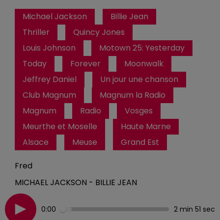
Michael Jackson
Billie Jean
Thriller
Quincy Jones
Louis Johnson
Motown 25: Yesterday
Today
Forever
Moonwalk
Jeffrey Daniel
Un jour une chanson
Club Magnum
Magnum la Radio
Magnum
Radio
Vosges
Meurthe et Moselle
Haute Marne
Alsace
Meuse
Grand Est
Fred
MICHAEL JACKSON - BILLIE JEAN
0:00
2 min 51 sec