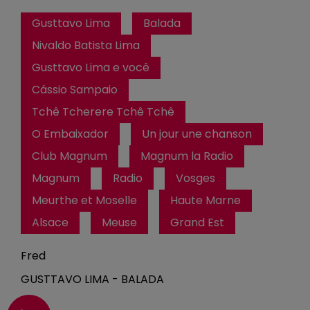
Gusttavo Lima
Balada
Nivaldo Batista Lima
Gusttavo Lima e você
Cássio Sampaio
Tchê Tcherere Tchê Tchê
O Embaixador
Un jour une chanson
Club Magnum
Magnum la Radio
Magnum
Radio
Vosges
Meurthe et Moselle
Haute Marne
Alsace
Meuse
Grand Est
Fred
GUSTTAVO LIMA - BALADA