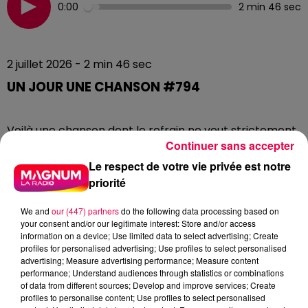
0:00
2 min 46 sec
2 juillet 2026 - 2 min 46 sec
UN JOUR UNE CHANSON #794
Voilà une chanson dont le refrain ne veut strictement
Continuer sans accepter
rien dire. Et pourtant, en 2012, elle a mis toute l'Europe
en transe. L'histoire de
Balada
est celle d'un gamin de
Le respect de votre vie privée est notre
la campagne brésilienne qui a conquis le monde avec
priorité
un onomatopée.
We and
our (447) partners
do the following data processing based on
Gusttavo Lima, de son vrai nom Nivaldo Batista Lima,
your consent and/or our legitimate interest: Store and/or access
naît le 3 septembre 1989 à Presidente Olegário, dans
information on a device; Use limited data to select advertising; Create
profiles for personalised advertising; Use profiles to select personalised
l'État de Minas Gerais au Brésil. Fils d'un tractoriste,
advertising; Measure advertising performance; Measure content
dans une famille de sept enfants, il découvre la
performance; Understand audiences through statistics or combinations
musique à cinq ans. Et dès l'âge de huit ans , OUI 8 ANS
of data from different sources; Develop and improve services; Create
profiles to personalise content; Use profiles to select personalised
!, il quitte la maison familiale pour tenter sa chance