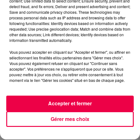
content; Use limited data to select content; Ensure security, prevent and
comme chanteur de sertanejo, la musique country
detect fraud, and fix errors; Deliver and present advertising and content;
brésilienne, afin d'améliorer les conditions de vie des
Save and communicate privacy choices. These technologies may
process personal data such as IP address and browsing data to offer
siens. À neuf ans, il est déjà soliste dans une chorale et
following functionalities: Identify devices based on information actively
se produit dans des bars. On a connu des enfances
requested; Use precise geolocation data; Match and combine data from
plus insouciantes.
other data sources; Link different devices; Identify devices based on
information transmitted automatically.
Il enchaîne les formations, les duos, les petits groupes,
Vous pouvez accepter en cliquant sur "Accepter et fermer", ou affiner en
parcourt plusieurs États brésiliens, avant de se lancer
sélectionnant les finalités et/ou partenaires dans "Gérer mes choix".
officiellement en solo à 18 ans. Son deuxième album
Vous pouvez également refuser en cliquant sur "Continuer sans
live,
Gusttavo Lima e você
, enregistré en juin 2011
accepter". Vos préférences ne s'appliqueront que pour ce site. Vous
pouvez mettre à jour vos choix, ou retirer votre consentement à tout
devant 60 000 personnes à Patos de Minas — la ville
moment via le lien "Gérer les cookies" situé en bas de chaque page.
où il a grandi — va tout changer. Sur cet album figure
une chanson coécrite avec Cássio Sampaio :
Balada
,
aussi connue sous le nom de
Balada Boa
, soit "une
Accepter et fermer
bonne soirée". Les paroles racontent une scène de
drague toute simple — un gars qui veut emmener une
Gérer mes choix
fille à une fête. Rien de révolutionnaire. Mais ce refrain,
ce "Tchê Tcherere Tchê Tchê" totalement absurde et
totalement irrésistible, va faire le tour de la planète.